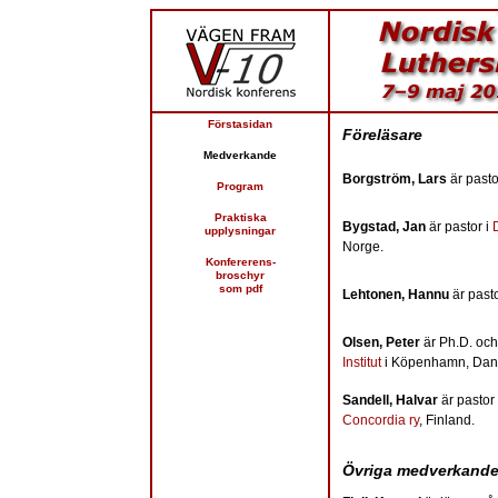
Förstasidan
Föreläsare
Medverkande
Borgström, Lars
är pasto
Program
Praktiska
Bygstad, Jan
är pastor i
upplysningar
Norge.
Konfererens-
broschyr
som pdf
Lehtonen, Hannu
är pasto
Olsen, Peter
är Ph.D. och
Institut
i Köpenhamn, Dan
Sandell, Halvar
är pastor
Concordia ry
, Finland.
Övriga medverkand