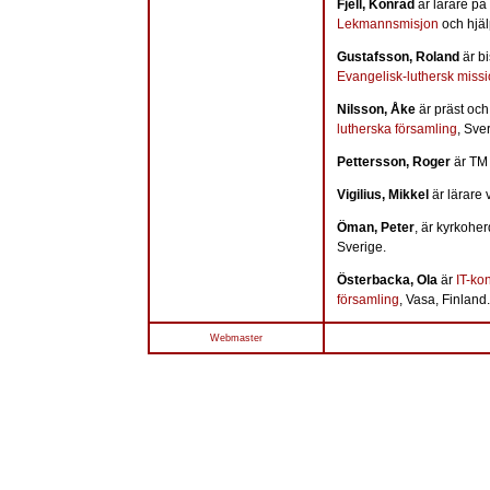
Fjell, Konrad
är lärare på
Lekmannsmisjon
och hjäl
Gustafsson, Roland
är b
Evangelisk-luthersk miss
Nilsson, Åke
är präst och
lutherska församling
, Sve
Pettersson, Roger
är TM 
Vigilius, Mikkel
är lärare 
Öman, Peter
, är kyrkoher
Sverige.
Österbacka, Ola
är
IT-ko
församling
, Vasa, Finland.
Webmaster