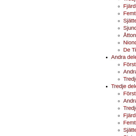
Fjär
Femt
Sjätt
Sjun
Åtto
Nion
De T
Andra del
Först
Andra
Tredj
Tredje del
Förs
Andr
Tred
Fjär
Femt
Sjät