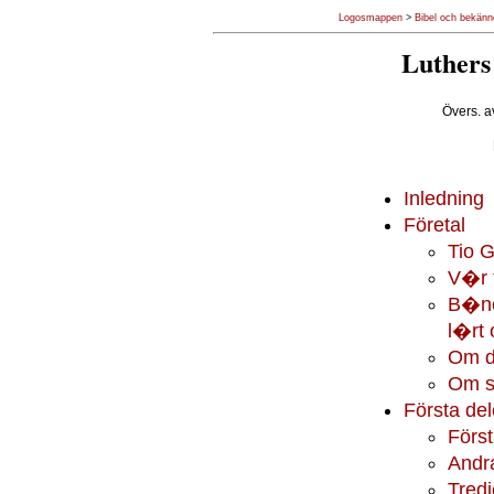
Logosmappen
>
Bibel och bekänn
Luthers
Övers. a
Inledning
Företal
Tio 
V�r t
B�ne
l�rt 
Om d
Om s
Första del
Förs
Andr
Tredj