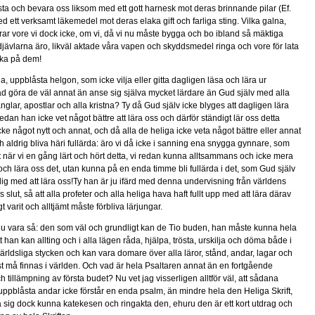
usta och bevara oss liksom med ett gott harnesk mot deras brinnande pilar (Ef.
d ett verksamt läkemedel mot deras elaka gift och farliga sting. Vilka galna,
rar vore vi dock icke, om vi, då vi nu måste bygga och bo ibland så mäktiga
djävlarna äro, likväl aktade våra vapen och skyddsmedel ringa och vore för lata
nka på dem!
a, uppblåsta helgon, som icke vilja eller gitta dagligen läsa och lära ur
d göra de väl annat än anse sig själva mycket lärdare än Gud själv med alla
nglar, apostlar och alla kristna? Ty då Gud själv icke blyges att dagligen lära
edan han icke vet något bättre att lära oss och därför ständigt lär oss detta
e något nytt och annat, och då alla de heliga icke veta något bättre eller annat
och aldrig bliva häri fullärda: äro vi då icke i sanning ena snygga gynnare, som
att när vi en gång lärt och hört detta, vi redan kunna alltsammans och icke mera
ch lära oss det, utan kunna på en enda timme bli fullärda i det, som Gud själv
ärdig med att lära oss!Ty han är ju ifärd med denna undervisning från världens
ss slut, så att alla profeter och alla heliga hava haft fullt upp med att lära därav
 varit och alltjämt måste förbliva lärjungar.
ju vara så: den som väl och grundligt kan de Tio buden, han måste kunna hela
tt han kan allting och i alla lägen råda, hjälpa, trösta, urskilja och döma både i
ärldsliga stycken och kan vara domare över alla läror, stånd, andar, lagar och
t må finnas i världen. Och vad är hela Psaltaren annat än en fortgående
 tillämpning av första budet? Nu vet jag visserligen alltför väl, att sådana
uppblåsta andar icke förstår en enda psalm, än mindre hela den Heliga Skrift,
sig dock kunna katekesen och ringakta den, ehuru den är ett kort utdrag och