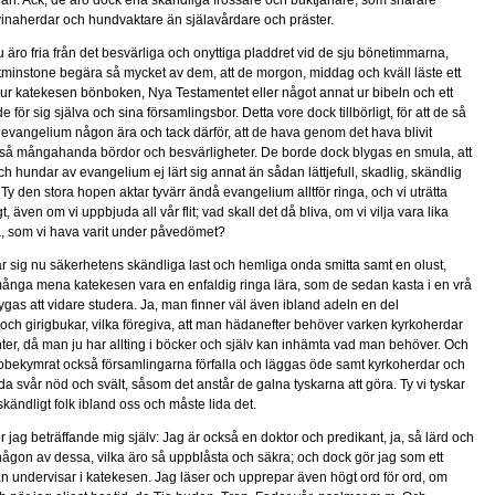
äri. Ack, de äro dock ena skändliga frossare och buktjänare, som snarare
inaherdar och hundvaktare än själavårdare och präster.
 äro fria från det besvärliga och onyttiga pladdret vid de sju bönetimmarna,
minstone begära så mycket av dem, att de morgon, middag och kväll läste ett
å ur katekesen bönboken, Nya Testamentet eller något annat ur bibeln och ett
 för sig själva och sina församlingsbor. Detta vore dock tillbörligt, för att de så
 evangelium någon ära och tack därför, att de hava genom det hava blivit
n så mångahanda bördor och besvärligheter. De borde dock blygas en smula, att
och hundar av evangelium ej lärt sig annat än sådan lättjefull, skadlig, skändlig
t. Ty den stora hopen aktar tyvärr ändå evangelium alltför ringa, och vi uträtta
gt, även om vi uppbjuda all vår flit; vad skall det då bliva, om vi vilja vara lika
a, som vi hava varit under påvedömet?
llar sig nu säkerhetens skändliga last och hemliga onda smitta samt en olust,
många mena katekesen vara en enfaldig ringa lära, som de sedan kasta i en vrå
ygas att vidare studera. Ja, man finner väl även ibland adeln en del
ch girigbukar, vilka föregiva, att man hädanefter behöver varken kyrkoherdar
nter, då man ju har allting i böcker och själv kan inhämta vad man behöver. Och
obekymrat också församlingarna förfalla och läggas öde samt kyrkoherdar och
ida svår nöd och svält, såsom det anstår de galna tyskarna att göra. Ty vi tyskar
kändligt folk ibland oss och måste lida det.
 jag beträffande mig själv: Jag är också en doktor och predikant, ja, så lärd och
ågon av dessa, vilka äro så uppblåsta och säkra; och dock gör jag som ett
 undervisar i katekesen. Jag läser och upprepar även högt ord för ord, om