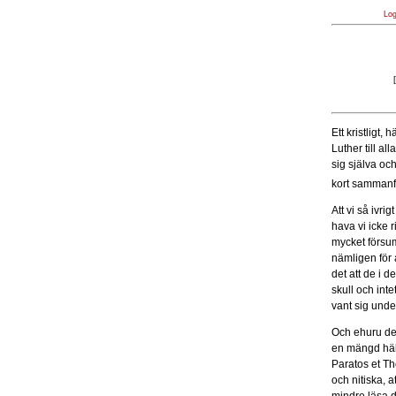
Lo
[
Ett kristligt,
Luther till al
sig själva oc
kort sammanfa
Att vi så ivr
hava vi icke 
mycket försum
nämligen för 
det att de i 
skull och int
vant sig und
Och ehuru de n
en mängd häl
Paratos et Th
och nitiska, 