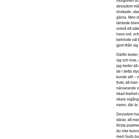
morgonen och 
dessutom mås
önskade, utan
gärna. Men de
lärdaste blan
också ett säke
hans ord, och 
behövde väl b
gjort ifrån s
Därför beder 
sig och inse,
jag beder att
de i detta sty
kunde allt – v
frukt, att ma
närvarande vi
ökad klarhet o
rikare ingång 
namn, där är 
Dessutom har 
därav, att m
första psalme
du icke kunna
med Guds bud 