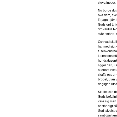
vigvattnet och
Nu borde du j
öva dem, även
förjaga djävu
Guds ord är ic
S:t Paulus Ro
svår smärta, 
Och vad skall
har med sig, 
tusenkonstnär
tusenkonstnä
hundratusenkon
ligger däri, 
allenast icke 
skaffa oss ur
brödet, utan 
dagligen utsät
Skulle icke d
Guds befallnin
vare sig man s
beständigt så
Gud tvivelsut
samt djävlarn