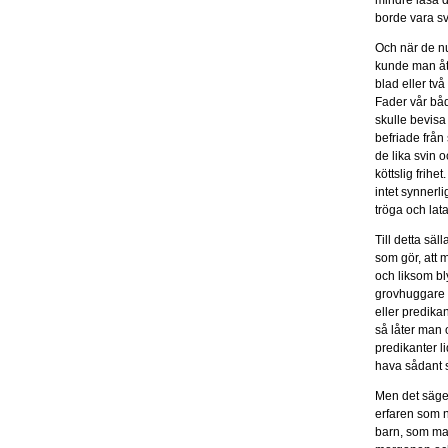
mindre läsa d
borde vara sv
Och när de nu
kunde man åt
blad eller tv
Fader vår både
skulle bevisa
befriade frå
de lika svin 
köttslig frihe
intet synnerli
tröga och lat
Till detta sä
som gör, att 
och liksom bl
grovhuggare o
eller predika
så låter man 
predikanter l
hava sådant s
Men det säger
erfaren som n
barn, som man