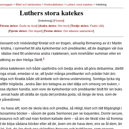
gosmappen
>
Bibel och bekännelse
>
Konkordieboken
>
Luthers stora katekes
> Inledning
Luthers stora katekes
[Inledning] [
Företal
]
Första delen:
Guds tio bud
] [
Andra delen:
Om tron
] [
Tredje delen:
Fader vår
]
[
Fjärde delen:
Om dopet
] [
Femte delen:
Om altarets sakrament
]
 hälsosamt och nödvändigt företal och en trogen, allvarlig förmaning av d:r Martin
la kristna, i synnerhet till alla kyrkoherdar och predikanter, att de dagligen väl öva
h städse med flit undervisa andra i katekesen, som innehåller summan eller en
1
ttning av den Heliga Skrift.
igt driva katekesen och både uppfordra och bedja andra att göra detsamma, därtill
ringa orsak, emedan vi se, att tyvärr många predikanter och präster häri äro
liga och förakta både sitt ämbete och denna undervisning. Somliga tycka sig
alltför höglärda , andra åter äro betagna av idel lättja och omsorg om buken, i
dessa stycken handla, som vore de kyrkoherdar och predikanter blott för sin buks
et annat hade att uträtta än njuta det jordiska goda, så länge de leva, som de
er påvedömet.
u hava allt, som de skola lära och predika, så rikligt, klart och lätt tillgängligt i
sosamma böcker – såsom de goda Sermones per se loquentes, Dormi secure,
esauros och allt vad man fordom kallade dem – så äro de likväl icke så fromma
att de köpa sådana böcker eller att de, även om de hava dem, ens se åt dem, än