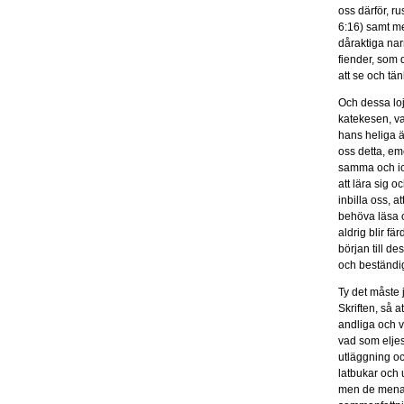
oss därför, r
6:16) samt me
dåraktiga nar
fiender, som 
att se och tä
Och dessa loj
katekesen, va
hans heliga ä
oss detta, em
samma och ick
att lära sig 
inbilla oss, 
behöva läsa o
aldrig blir f
början till de
och beständigt
Ty det måste 
Skriften, så a
andliga och v
vad som eljes
utläggning och
latbukar och 
men de mena 