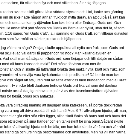
 det tecken, för vilket han flyr och med vilket han låter sig förjagas.
u redan av detta skäl gärna läsa sådana stycken och i tal, tanke och gärning
 om du icke hade någon annan frukt och nytta därav, än att du på så sätt kan
len och onda tankar; ty djävulen kan icke höra eller fördraga Guds ord. Och
ke likt annat löst prat såsom om Didrik av Bern eller dylikt, utan det är, såsom
m. 1:16 säger, "en Guds kraft", ja, i sanning en Guds kraft, som tillfogar djävulen
men som övermåttan stärker, tröstar och hjälper oss.
 jag väl mera säga? Om jag skulle uppräkna all nytta och frukt, som Guds ord
var skulle jag väl därtill få papper och tid nog? Man kallar djävulen en
. Vad skall man då säga om Guds ord, som förjagar och tillintetgör en sådan
r med all hans konst och makt? Det måste förvisso vara mer än
stnär. Och vi skulle då lättfärdigt förakta den makt, nytta, kraft och frukt, som
i synnerhet vi som vilja vara kyrkoherdar och predikanter! Då borde man icke
giva oss något att äta, utan rent av sätta efter oss med hundar och med all kraft
 vägen. Ty vi icke blott dagligen behöva Guds ord lika väl som det dagliga
vi måste också dagligen hava det, när vi av den tusenkonstnären djävulen
tas för försåt, oroas och anfäktas.
etta vara tillräcklig maning att dagligen läsa katekesen, så borde dock redan
g vara nog att driva oss därtill, när han 5 Mos. 6:7f. allvarligen bjuder, att man,
itter eller går eller står eller ligger, alltid skall tänka på hans bud och hava det
som ett tecken på sina händer och en tänkeskrift för sina ögon.Sådant skulle
an icke så allvarligt bjuda och befalla, om han icke kände vår fara och vår nöd
as ständiga och ursinniga bestormande och anfäktelse. Men nu vill han varna