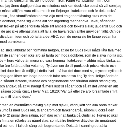
när jag eljest har tid, de Tio buden, Tron, Fader vår, psalmer m.m. Och
te jag ännu dagligen läsa och studera och kan dock icke bestå så väl som jag
 måste alltjämt vara ett barn och en lärjunge i katekesen och är detta också
ssa , fina struntförnäma herrar vilja med en genomläsning strax vara de
d doktorer, mena sig kunna allt och ingenting mer behöva. Javäl, sådant är
rt tecken på att de förakta både sitt ämbete och folkets själar, ja, därtill Gud och
de äro icke allenast nära att falla, de hava redan alltför gruvligen fallit. Och de
liva barn igen och börja lära det ABC, som de mena sig för länge sedan ha
ig med barnskorna.
jag slika latbukar och förmätna helgon, att de för Guds skull måtte låta tala med
 att de sannerligen icke äro så lärda och höga doktorer, som de själva inbilla sig,
 de – huru väl de än mena sig vara hemma i katekesen – aldrig måtte tänka, att
cke äro fullärda eller veta nog. Ty även om de till punkt och pricka visste och
ilket dock icke är möjligt i detta livet – så har det dock med sig mycken nytta och
n dagligen läser och begrundar och talar om dessa ting.Ty den Helige Ande är
d sådant lärande, talande och begrundande och förlänar därför ständigt ny,
ch andakt, så att vi stadigt få mera lust till sådant och så att det vinner en allt
såsom också Kristus lovar Matt. 18:20: "Var två eller tre äro församlade i mitt
jag mitt ibland dem."
man en övermåttan mäktig hjälp mot djävul, värld, kött och alla onda tankar
an umgås med Guds ord, talar därom och tänker därpå, såsom ju också den
n (v. 2) prisar dem saliga, som dag och natt tänka på Guds lag. Förvisso skall
 finna en rökelse av något slag, som bättre fördriver djävulen än umgänget
och ord, i tal och sång och begrundande.Detta är i sanning det rätta