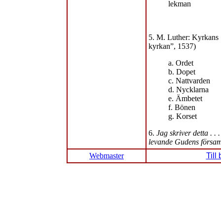
lekman
5. M. Luther: Kyrkans 
kyrkan”, 1537)
a. Ordet
b. Dopet
c. Nattvarden
d. Nycklarna
e. Ämbetet
f. Bönen
g. Korset
6.
Jag skriver detta . .
levande Gudens försam
Webmaster
Till