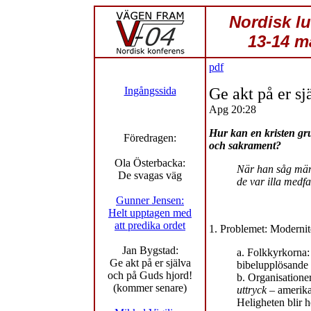
Nordisk l
13-14 m
pdf
Ingångssida
Ge akt på er sj
Apg 20:28
Hur kan en kristen grup
Föredragen:
och sakrament?
Ola Österbacka:
När han såg män
De svagas väg
de var illa medf
Gunner Jensen:
Helt upptagen med
att predika ordet
1. Problemet: Modernite
Jan Bygstad:
a. Folkkyrkorna:
Ge akt på er själva
bibelupplösande 
och på Guds hjord!
b. Organisatione
(kommer senare)
uttryck
– amerikan
Heligheten blir 