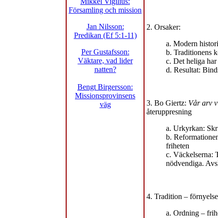
Mikkel Vigilius:
Församling och mission
Jan Nilsson:
2. Orsaker:
Predikan (Ef 5:1-11)
a. Modern histor
Per Gustafsson:
b. Traditionens 
Väktare, vad lider
c. Det heliga har 
natten?
d. Resultat: Binds
Bengt Birgersson:
Missionsprovinsens
3. Bo Giertz:
Vår arv v
väg
återuppresning
a. Urkyrkan: Skr
b. Reformationen
friheten
c. Väckelserna: 
nödvendiga. Avsl
4. Tradition – förnyelse
a. Ordning – fri