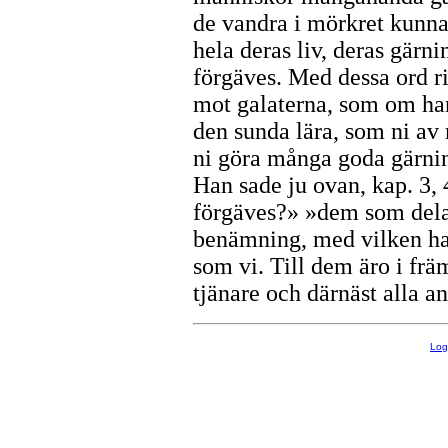
de vandra i mörkret kunna 
hela deras liv, deras gärn
förgäves. Med dessa ord r
mot galaterna, som om han
den sunda lära, som ni av m
ni göra många goda gärni
Han sade ju ovan, kap. 3, 
förgäves?» »dem som delar
benämning, med vilken ha
som vi. Till dem äro i fr
tjänare och därnäst alla a
Lo