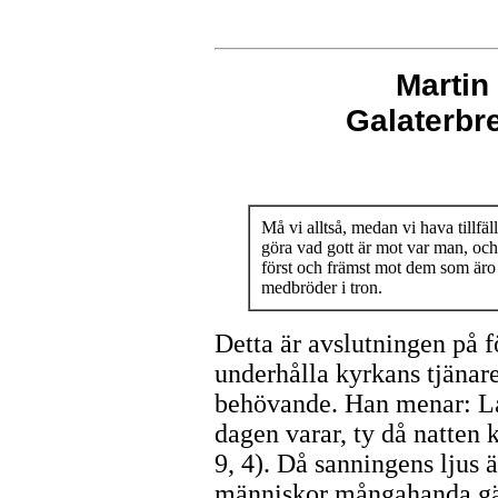
Martin
Galaterb
Må vi alltså, medan vi hava tillfäll
göra vad gott är mot var man, och
först och främst mot dem som äro
medbröder i tron.
Detta är avslutningen på f
underhålla kyrkans tjänare
behövande. Han menar: Låt
dagen varar, ty då natten
9, 4). Då sanningens ljus ä
människor mångahanda gär