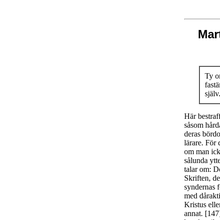
Mar
Ty o
fastä
själv
Här bestraf
såsom hårda
deras bördo
lärare. För 
om man icke 
sålunda ytt
talar om: D
Skriften, d
syndernas fö
med dårakti
Kristus elle
annat. [147