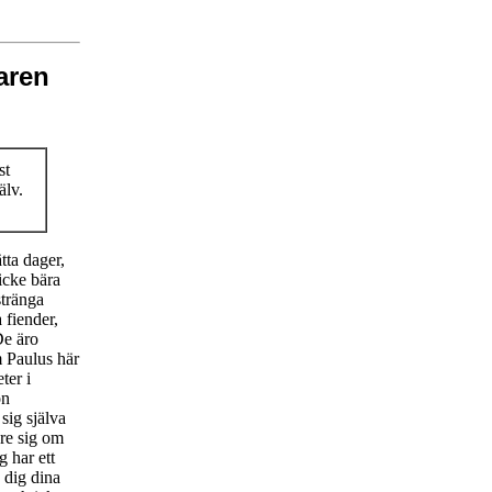
aren
st
älv.
tta dager,
icke bära
stränga
 fiender,
De äro
m Paulus här
ter i
on
 sig själva
are sig om
g har ett
 dig dina