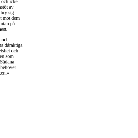
t och icke
nstöt av
 bry sig
tet mot dem
 utan på
est.
a och
na dåraktiga
vishet och
 Den som
. Sådana
h behöver
ken.»