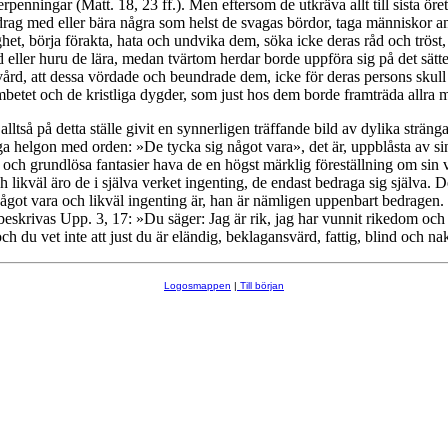
rpenningar (Matt. 18, 23 ff.). Men eftersom de utkräva allt till sista öre
rdrag med eller bära några som helst de svagas bördor, taga människor a
ghet, börja förakta, hata och undvika dem, söka icke deras råd och tröst,
 eller huru de lära, medan tvärtom herdar borde uppföra sig på det sät
 vård, att dessa vördade och beundrade dem, icke för deras persons skull
betet och de kristliga dygder, som just hos dem borde framträda allra m
lltså på detta ställe givit en synnerligen träffande bild av dylika sträng
a helgon med orden: »De tycka sig något vara», det är, uppblåsta av si
r och grundlösa fantasier hava de en högst märklig föreställning om sin 
ch likväl äro de i själva verket ingenting, de endast bedraga sig själva.
något vara och likväl ingenting är, han är nämligen uppenbart bedragen
eskrivas Upp. 3, 17: »Du säger: Jag är rik, jag har vunnit rikedom oc
ch du vet inte att just du är eländig, beklagansvärd, fattig, blind och na
Logosmappen
|
Till början