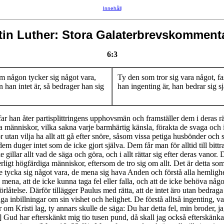
Innehåll
tin Luther: Stora Galaterbrevskomment
6:3
m någon tycker sig något vara,
Ty den som tror sig vara något, fa
n han intet är, så bedrager han sig
han ingenting är, han bedrar sig sj
.
far han åter partisplittringens upphovsmän och framställer dem i deras rä
 människor, vilka sakna varje barmhärtig känsla, förakta de svaga och 
r utan vilja ha allt att gå efter snöre, såsom vissa petiga husbönder och 
dem duger intet som de icke gjort själva. Dem får man för alltid till bittra
gillar allt vad de säga och göra, och i allt rättar sig efter deras vanor. 
erligt högfärdiga människor, eftersom de tro sig om allt. Det är detta so
e tycka sig något vara, de mena sig hava Anden och förstå alla hemlighe
e mena, att de icke kunna taga fel eller falla, och att de icke behöva någ
rlåtelse. Därför tillägger Paulus med rätta, att de intet äro utan bedraga
ga inbillningar om sin vishet och helighet. De förstå alltså ingenting, v
r om Kristi lag, ty annars skulle de säga: Du har detta fel, min broder, ja
] Gud har efterskänkt mig tio tusen pund, då skall jag också efterskänka