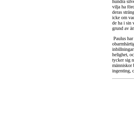
hundra silve
vilja ha fö
deras strän
icke om vad
de ha i sin
grund av äm
Paulus har a
obarmhärtig
inbillninga
helighet, o
tycker sig 
människor b
ingenting, o