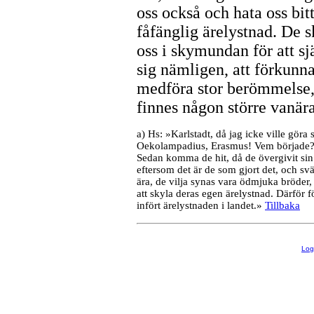
oss också och hata oss bit
fåfänglig ärelystnad. De s
oss i skymundan för att s
sig nämligen, att förkunn
medföra stor berömmelse, 
finnes någon större vanära
a) Hs: »Karlstadt, då jag icke ville göra
Oekolampadius, Erasmus! Vem började? D
Sedan komma de hit, då de övergivit sin p
eftersom det är de som gjort det, och sv
ära, de vilja synas vara ödmjuka bröder,
att skyla deras egen ärelystnad. Därför 
infört ärelystnaden i landet.»
Tillbaka
Lo