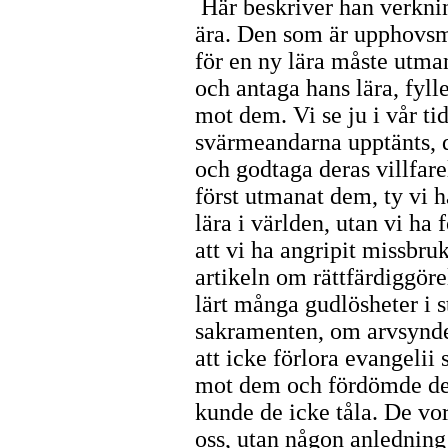
Här beskriver han verknin
ära. Den som är upphovsma
för en ny lära måste utma
och antaga hans lära, fylle
mot dem. Vi se ju i vår tid
svärmeandarna upptänts, dä
och godtaga deras villfare
först utmanat dem, ty vi h
lära i världen, utan vi ha f
att vi ha angripit missbru
artikeln om rättfärdiggör
lärt många gudlösheter i 
sakramenten, om arvsynde
att icke förlora evangelii 
mot dem och fördömde dera
kunde de icke tåla. De vor
oss, utan någon anledning