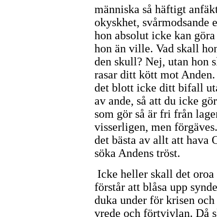
människa så häftigt anfäkt
okyskhet, svårmodsande el
hon absolut icke kan göra s
hon än ville. Vad skall ho
den skull? Nej, utan hon 
rasar ditt kött mot Anden. 
det blott icke ditt bifall 
av ande, så att du icke gör
som gör så är fri från lag
visserligen, men förgäves.
det bästa av allt att hav
söka Andens tröst.
Icke heller skall det oroa
förstår att blåsa upp synde
duka under för krisen och
vrede och förtvivlan. Då sk