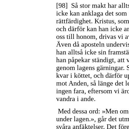
[98] Så stor makt har allt
icke kan anklaga det som f
rättfärdighet. Kristus, som 
och därför kan han icke an
oss till honom, drivas vi a
Även då aposteln undervi
han alltså icke sin framst
han påpekar ständigt, att 
genom lagens gärningar. 
kvar i köttet, och därför 
mot Anden, så länge det l
ingen fara, eftersom vi äro
vandra i ande.
Med dessa ord: »Men om ni
under lagen.», går det utmä
svåra anfäktelser. Det fö