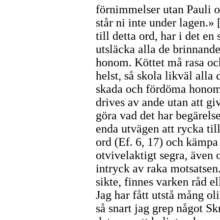
förnimmelser utan Pauli 
står ni inte under lagen.» 
till detta ord, har i det e
utsläcka alla de brinnande
honom. Köttet må rasa oc
helst, så skola likväl alla
skada och fördöma honom
drives av ande utan att giv
göra vad det har begärelse 
enda utvägen att rycka ti
ord (Ef. 6, 17) och kämpa
otvivelaktigt segra, även
intryck av raka motsatsen
sikte, finnes varken råd el
Jag har fått utstå mång ol
så snart jag grep något Sk