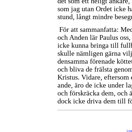
det som ett heligt ankare, 
som jag utan Ordet icke h
stund, långt mindre beseg
För att sammanfatta: Med
och Anden lär Paulus oss, 
icke kunna bringa till fu
skulle nämligen gärna vil
densamma förenade köttet t
och bliva de frälsta genom
Kristus. Vidare, eftersom 
ande, äro de icke under la
och förskräcka dem, och 
dock icke driva dem till f
Lo