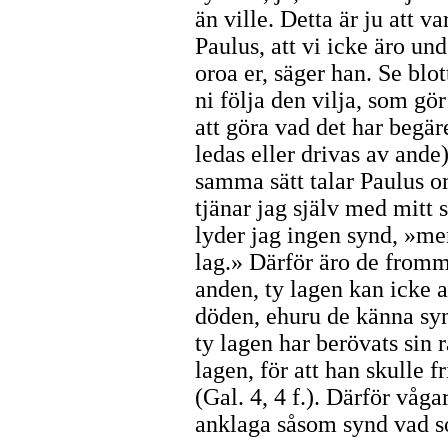
än ville. Detta är ju att v
Paulus, att vi icke äro un
oroa er, säger han. Se blott
ni följa den vilja, som gö
att göra vad det har begäre
ledas eller drivas av ande)
samma sätt talar Paulus o
tjänar jag själv med mitt s
lyder jag ingen synd, »me
lag.» Därför äro de fromm
anden, ty lagen kan icke
döden, ehuru de känna syn
ty lagen har berövats sin 
lagen, för att han skulle 
(Gal. 4, 4 f.). Därför våg
anklaga såsom synd vad so