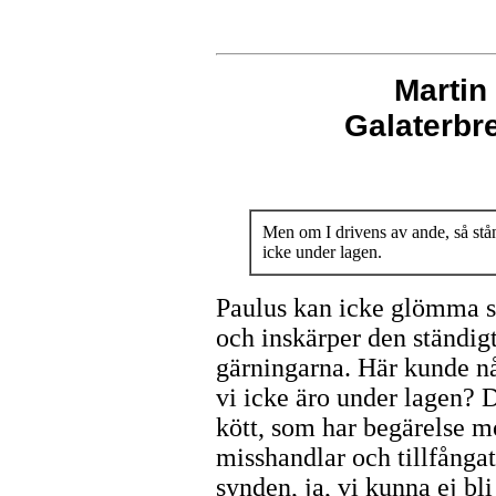
Martin
Galaterb
Men om I drivens av ande, så stån
icke under lagen.
Paulus kan icke glömma si
och inskärper den ständig
gärningarna. Här kunde nå
vi icke äro under lagen? Du
kött, som har begärelse 
misshandlar och tillfångat
synden, ja, vi kunna ej bli