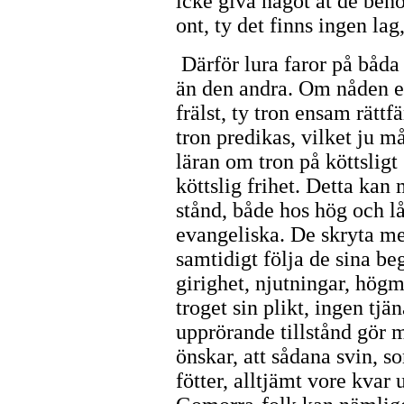
icke giva något åt de beh
ont, ty det finns ingen lag
Därför lura faror på båda
än den andra. Om nåden ell
frälst, ty tron ensam rätt
tron predikas, vilket ju må
läran om tron på köttsligt 
köttslig frihet. Detta kan 
stånd, både hos hög och lå
evangeliska. De skryta me
samtidigt följa de sina be
girighet, njutningar, högm
troget sin plikt, ingen tjä
upprörande tillstånd gör m
önskar, att sådana svin, 
fötter, alltjämt vore kvar