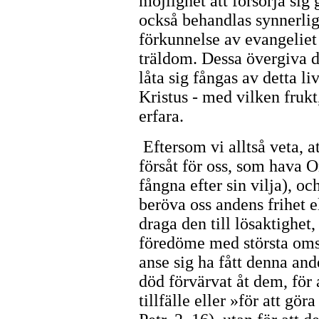
möjlighet att försörja sig
också behandlas synnerlig
förkunnelse av evangeliet
träldom. Dessa övergiva de
låta sig fångas av detta li
Kristus - med vilken frukt
erfara.
Eftersom vi alltså veta, at
försåt för oss, som hava O
fångna efter sin vilja), och
beröva oss andens frihet e
draga den till lösaktighet,
föredöme med största omso
anse sig ha fått denna and
död förvärvat åt dem, för 
tillfälle eller »för att gö