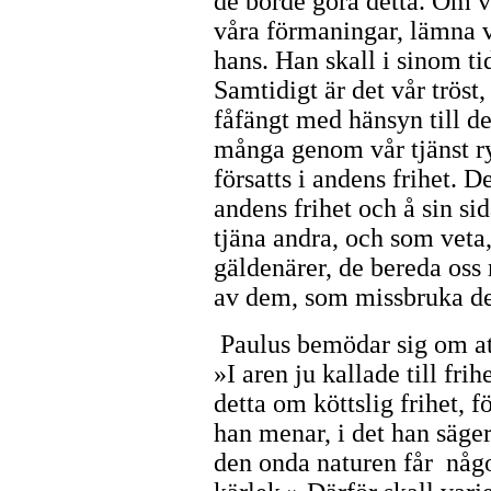
de borde göra detta. Om 
våra förmaningar, lämna v
hans. Han skall i sinom tid
Samtidigt är det vår tröst, 
fåfängt med hänsyn till d
många genom vår tjänst r
försatts i andens frihet. D
andens frihet och å sin s
tjäna andra, och som veta, 
gäldenärer, de bereda oss
av dem, som missbruka den
Paulus bemödar sig om att 
»I aren ju kallade till frih
detta om köttslig frihet, f
han menar, i det han säger
den onda naturen får något