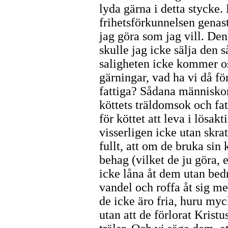
lyda gärna i detta stycke.
frihetsförkunnelsen genast 
jag göra som jag vill. Den
skulle jag icke sälja den s
saligheten icke kommer os
gärningar, vad ha vi då fö
fattiga? Sådana människor 
köttets träldomsok och fat
för köttet att leva i lösak
visserligen icke utan skra
fullt, att om de bruka sin 
behag (vilket de ju göra, 
icke låna åt dem utan bed
vandel och roffa åt sig med
de icke äro fria, huru myc
utan att de förlorat Krist