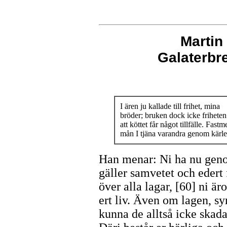
Martin
Galaterb
I ären ju kallade till frihet, mina
bröder; bruken dock icke friheten
att köttet får något tillfälle. Fastm
mån I tjäna varandra genom kärl
Han menar: Ni ha nu genom 
gäller samvetet och edert 
över alla lagar, [60] ni är
ert liv. Även om lagen, s
kunna de alltså icke skada 