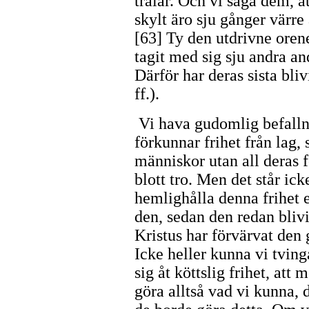
trälar. Och vi säga dem, a
skylt äro sju gånger värre
[63] Ty den utdrivne oren
tagit med sig sju andra an
Därför har deras sista bliv
ff.).
Vi hava gudomlig befalln
förkunnar frihet från lag,
människor utan all deras fö
blott tro. Men det står ick
hemlighålla denna frihet el
den, sedan den redan bli
Kristus har förvärvat den 
Icke heller kunna vi tving
sig åt köttslig frihet, att
göra alltså vad vi kunna, 