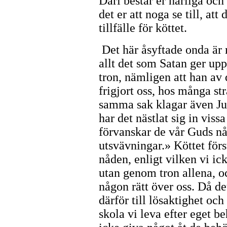
Däri består er härliga och
det er att noga se till, att
tillfälle för köttet.
Det här åsyftade onda är 
allt det som Satan ger up
tron, nämligen att han av 
frigjort oss, hos många stra
samma sak klagar även Juda
har det nästlat sig in vis
förvanskar de vår Guds nåd 
utsvävningar.» Köttet förs
nåden, enligt vilken vi i
utan genom tron allena, oc
någon rätt över oss. Då de
därför till lösaktighet och
skola vi leva efter eget b