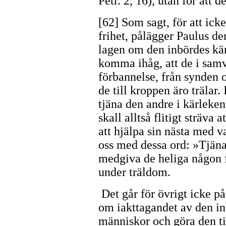
Petr. 2, 16), utan för att 
[62] Som sagt, för att ick
frihet, pålägger Paulus d
lagen om den inbördes kä
komma ihåg, att de i samve
förbannelse, från synden o
de till kroppen äro trälar.
tjäna den andre i kärleken
skall alltså flitigt sträva a
att hjälpa sin nästa med v
oss med dessa ord: »Tjäna 
medgiva de heliga någon f
under träldom.
Det går för övrigt icke på
om iakttagandet av den in
människor och göra den til