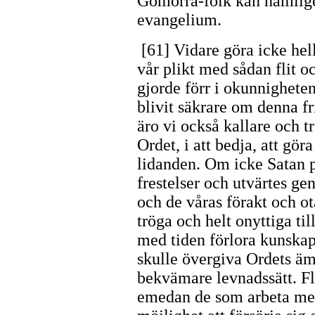
Gomorra-folk kan nämlige
evangelium.
[61] Vidare göra icke hel
vår plikt med sådan flit o
gjorde förr i okunnighet
blivit säkrare om denna fr
äro vi också kallare och 
Ordet, i att bedja, att gör
lidanden. Om icke Satan 
frestelser och utvärtes ge
och de våras förakt och ot
tröga och helt onyttiga till
med tiden förlora kunskap
skulle övergiva Ordets ämb
bekvämare levnadssätt. Fle
emedan de som arbeta med