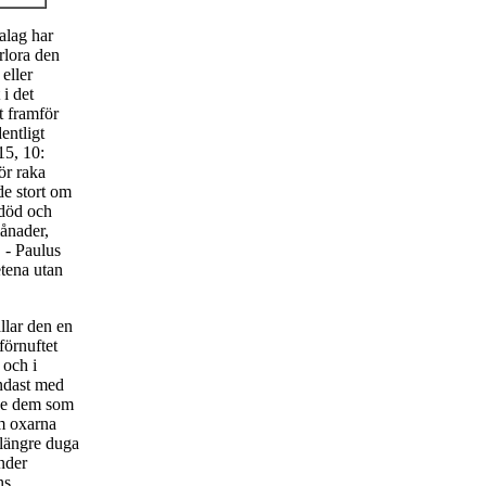
dalag har
rlora den
eller
i det
t framför
entligt
15, 10:
ör raka
de stort om
 död och
månader,
. - Paulus
etena utan
llar den en
förnuftet
 och i
endast med
rde dem som
om oxarna
e längre duga
under
ns