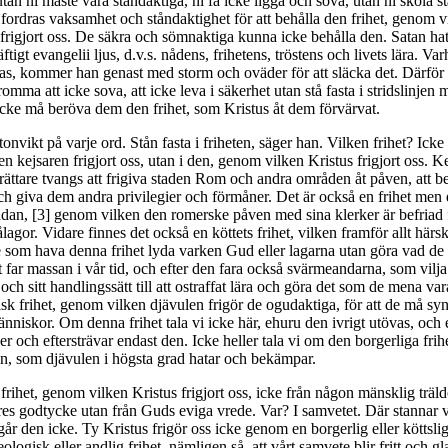
utan ni måste vara ståndaktiga, ni få icke ligga och sova, utan ni skola s
fordras vaksamhet och ståndaktighet för att behålla den frihet, genom v
 frigjort oss. De säkra och sömnaktiga kunna icke behålla den. Satan ha
tigt evangelii ljus, d.v.s. nådens, frihetens, tröstens och livets lära. Var
das, kommer han genast med storm och oväder för att släcka det. Därfö
omma att icke sova, att icke leva i säkerhet utan stå fasta i stridslinjen 
 icke må beröva dem den frihet, som Kristus åt dem förvärvat.
onvikt på varje ord. Stån fasta i friheten, säger han. Vilken frihet? Icke 
n kejsaren frigjort oss, utan i den, genom vilken Kristus frigjort oss. K
r rättare tvangs att frigiva staden Rom och andra områden åt påven, att b
och giva dem andra privilegier och förmåner. Det är också en frihet men
ådan, [3] genom vilken den romerske påven med sina klerker är befriad f
agor. Vidare finnes det också en köttets frihet, vilken framför allt härsk
 som hava denna frihet lyda varken Gud eller lagarna utan göra vad de v
 far massan i vår tid, och efter den fara också svärmeandarna, som vilja 
 och sitt handlingssätt till att ostraffat lära och göra det som de mena var
lsk frihet, genom vilken djävulen frigör de ogudaktiga, för att de må s
niskor. Om denna frihet tala vi icke här, ehuru den ivrigt utövas, och 
er och eftersträvar endast den. Icke heller tala vi om den borgerliga frih
, som djävulen i högsta grad hatar och bekämpar.
frihet, genom vilken Kristus frigjort oss, icke från någon mänsklig träl
res godtycke utan från Guds eviga vrede. Var? I samvetet. Där stannar v
går den icke. Ty Kristus frigör oss icke genom en borgerlig eller köttsli
logisk eller andlig frihet, nämligen så, att vårt samvete blir fritt och gla