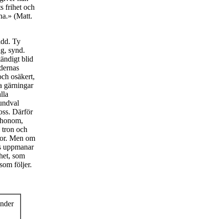
s frihet och
na.» (Matt.
idd. Ty
ag, synd.
ändigt blid
ndernas
och osäkert,
a gärningar
lla
rundval
oss. Därför
m honom,
i tron och
åvor. Men om
us uppmanar
ihet, som
som följer.
under