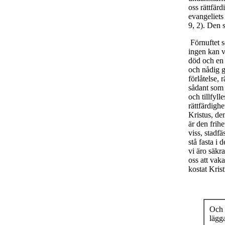
oss rättfärd
evangeliets
9, 2). Den s
Förnuftet s
ingen kan va
död och en 
och nådig g
förlåtelse, 
sådant som 
och tillfyll
rättfärdighe
Kristus, de
är den frih
viss, stadfä
stå fasta i
vi äro säkr
oss att vaka
kostat Kris
Och 
lägga