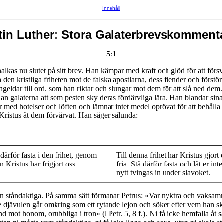
Innehåll
tin Luther: Stora Galaterbrevskomment
5:1
nalkas nu slutet på sitt brev. Han kämpar med kraft och glöd för att förs
 den kristliga friheten mot de falska apostlarna, dess fiender och förstör
ungeldar till ord. som han riktar och slungar mot dem för att slå ned dem
n galaterna att som pesten sky deras fördärvliga lära. Han blandar sin
 med hotelser och löften och lämnar intet medel oprövat för att behålla
 Kristus åt dem förvärvat. Han säger sålunda:
därför fasta i den frihet, genom
Till denna frihet har Kristus gjort 
n Kristus har frigjort oss.
fria. Stå därför fasta och låt er int
nytt tvingas in under slavoket.
en ståndaktiga. På samma sätt förmanar Petrus: »Var nyktra och vaksam
 djävulen går omkring som ett rytande lejon och söker efter vem han sk
d mot honom, orubbliga i tron» (l Petr. 5, 8 f.). Ni få icke hemfalla åt s