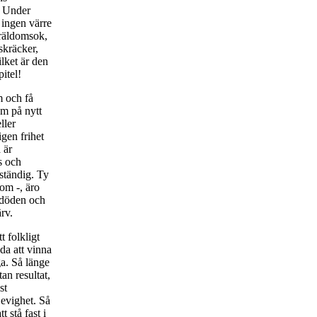
d? Under
 ingen värre
träldomsok,
skräcker,
lket är den
itel!
m och få
em på nytt
ller
igen frihet
 är
s och
eständig. Ty
om -, äro
a döden och
ärv.
t folkligt
da att vinna
ga. Så länge
an resultat,
st
 evighet. Så
t stå fast i