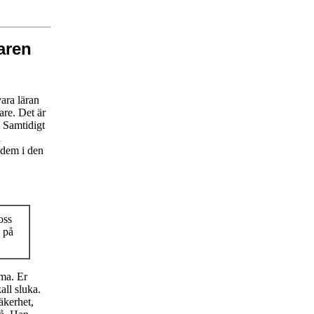
aren
vara läran
are. Det är
. Samtidigt
a
 dem i den
oss
e på
ma. Er
all sluka.
äkerhet,