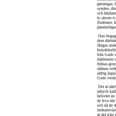
gärningar, f
synden, död
och hårdare
ty såsom vi
fördömer, k
jämmerligas
Han begagna
dem därhän,
fångas unde
betydelselö
från Guds vr
träldomen u
frälsas geno
sådana verk
aldrig lugna
Guds vredesd
Det är därfö
uttryck kal
helvetet än
de leva här
och då de d
ömkansvärda
är det icke 