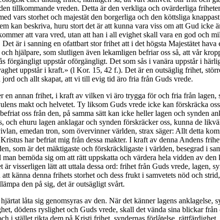
 den tillkommande vreden. Detta är den verkliga och ovärderliga friheten
med vars storhet och majestät den borgerliga och den köttsliga knappast a
em kan beskriva, huru stort det är att kunna vara viss om att Gud icke ä
 kommer att vara vred, utan att han i all evighet skall vara en god och mi
! Det är i sanning en ofattbart stor frihet att i det högsta Majestätet hava
och hjälpare, som slutligen även lekamligen befriar oss så, att vår krop
s förgängligt uppstår oförgängligt. Det som sås i vanära uppstår i härli
aghet uppstår i kraft.» (l Kor. 15, 42 f.). Det är en outsäglig frihet, stör
ord och allt skapat, att vi till evig tid äro fria från Guds vrede.
 en annan frihet, i kraft av vilken vi äro trygga för och fria från lagen,
ulens makt och helvetet. Ty liksom Guds vrede icke kan förskräcka os
 befriat oss från den, på samma sätt kan icke heller lagen och synden a
, och ehuru lagen anklagar och synden förskräcker oss, kunna de likväl
rtvivlan, emedan tron, som övervinner världen, strax säger: Allt detta k
 Kristus har befriat mig från dessa makter. I kraft av denna Andens frihe
en, som är det mäktigaste och förskräckligaste i världen, besegrad i sa
l man bemöda sig om att rätt uppskatta och värdera hela vidden av den k
t är visserligen lätt att uttala dessa ord: frihet från Guds vrede, lagen, 
att känna denna frihets storhet och dess frukt i samvetets nöd och strid, 
llämpa den på sig, det är outsägligt svårt.
hjärtat låta sig genomsyras av den. När det känner lagens anklagelse, 
ghet, dödens ryslighet och Guds vrede, skall det vända sina blickar från
ch i stället rikta dem på Kristi frihet, syndernas förlåtelse, rättfärdighet,