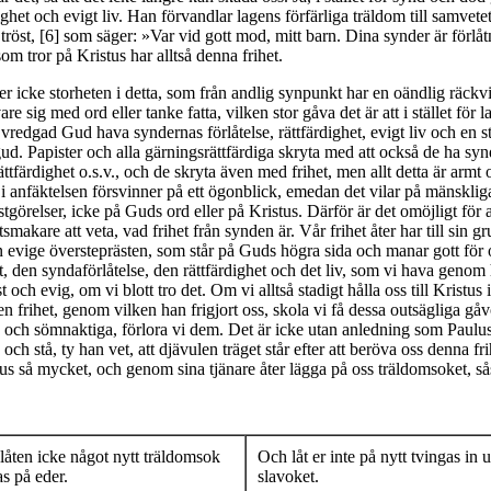
ighet och evigt liv. Han förvandlar lagens förfärliga träldom till samvetet
 tröst, [6] som säger: »Var vid gott mod, mitt barn. Dina synder är förlåt
om tror på Kristus har alltså denna frihet.
er icke storheten i detta, som från andlig synpunkt har en oändlig räckv
re sig med ord eller tanke fatta, vilken stor gåva det är att i stället för l
vredgad Gud hava syndernas förlåtelse, rättfärdighet, evigt liv och en st
ud. Papister och alla gärningsrättfärdiga skryta med att också de ha sy
rättfärdighet o.s.v., och de skryta även med frihet, men allt detta är armt 
i anfäktelsen försvinner på ett ögonblick, emedan det vilar på mänsklig
estgörelser, icke på Guds ord eller på Kristus. Därför är det omöjligt för a
tsmakare att veta, vad frihet från synden är. Vår frihet åter har till sin g
n evige översteprästen, som står på Guds högra sida och manar gott för 
et, den syndaförlåtelse, den rättfärdighet och det liv, som vi hava geno
st och evig, om vi blott tro det. Om vi alltså stadigt hålla oss till Kristus 
 den frihet, genom vilken han frigjort oss, skola vi få dessa outsägliga g
a och sömnaktiga, förlora vi dem. Det är icke utan anledning som Paul
 och stå, ty han vet, att djävulen träget står efter att beröva oss denna fr
tus så mycket, och genom sina tjänare åter lägga på oss träldomsoket, så
låten icke något nytt träldomsok
Och låt er inte på nytt tvingas in 
s på eder.
slavoket.