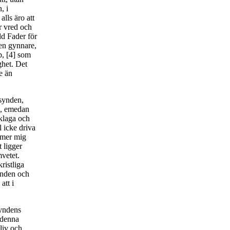
, i
lls äro att
r vred och
ld Fader för
 en gynnare,
p, [4] som
ghet. Det
re än
 synden,
s, emedan
nklaga och
 icke driva
ommer mig
t ligger
mvetet.
ristliga
synden och
att i
syndens
 denna
 liv och