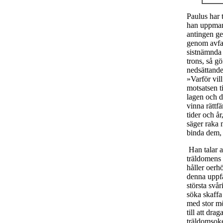
Paulus har t
han uppmana
antingen ge
genom avfal
sistnämnda 
trons, så gö
nedsättande
»Varför vil
motsatsen t
lagen och d
vinna rättfä
tider och år
säger raka 
binda dem, 
Han talar a
träldomens 
håller oerhö
denna uppfa
största svå
söka skaffa
med stor möd
till att dra
träldomsoke