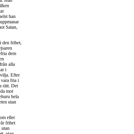
tå. Han
ilken
tar
helst han
r uppmanar
mot Satan,
i den frihet,
ejsaren
efria dem
 en
rån alla
ar i
ilja. Efter
vara fria i
a rätt. Det
ynda mot
ehuru hela
eten utan
dom eller
år frihet
g utan
tt, utan