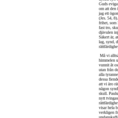
Guds eviga 
om att den 
jag ett ögo
(Jes. 54, 8)
frihet, som
fast tro, sk
djävulen inj
Säkert är, a
lag, synd, 
rättfärdighe
Må vi alltså
himmelen ut
vunnit åt o
utan från d
alla tyrann
dessa fiend
att vi äro 
någon synd ä
skull. Paul
nytt tvingas
rättfärdighe
visar hela 
verkligen f
undanskaffar