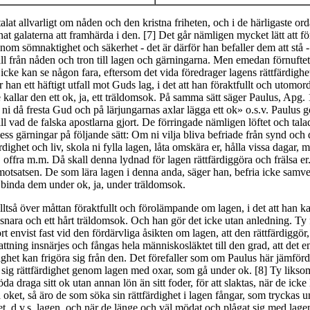
alat allvarligt om nåden och den kristna friheten, och i de härligaste or
t galaterna att framhärda i den. [7] Det går nämligen mycket lätt att fö
nom sömnaktighet och säkerhet - det är därför han befaller dem att stå - 
l från nåden och tron till lagen och gärningarna. Men emedan förnuftet 
icke kan se någon fara, eftersom det vida föredrager lagens rättfärdighe
r han ett häftigt utfall mot Guds lag, i det att han föraktfullt och utomord
 kallar den ett ok, ja, ett träldomsok. På samma sätt säger Paulus, Apg. 
l ni då fresta Gud och på lärjungarnas axlar lägga ett ok» o.s.v. Paulus g
ill vad de falska apostlarna gjort. De förringade nämligen löftet och tala
ess gärningar på följande sätt: Om ni vilja bliva befriade från synd och
rdighet och liv, skola ni fylla lagen, låta omskära er, hålla vissa dagar, 
, offra m.m. Då skall denna lydnad för lagen rättfärdiggöra och frälsa er
motsatsen. De som lära lagen i denna anda, säger han, befria icke samv
binda dem under ok, ja, under träldomsok.
lltså över måttan föraktfullt och förolämpande om lagen, i det att han ka
snara och ett hårt träldomsok. Och han gör det icke utan anledning. Ty 
rt envist fast vid den fördärvliga åsikten om lagen, att den rättfärdiggör,
ttning insnärjes och fångas hela människosläktet till den grad, att det 
righet kan frigöra sig från den. Det förefaller som om Paulus här jämfö
 sig rättfärdighet genom lagen med oxar, som gå under ok. [8] Ty liks
a draga sitt ok utan annan lön än sitt foder, för att slaktas, när de ick
ga oket, så äro de som söka sin rättfärdighet i lagen fångar, som tryckas 
t, d.v.s. lagen, och när de länge och väl mödat och plågat sig med lage