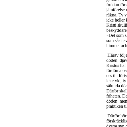
fruktan för
jämförelse 
räkna. Ty v
icke heller
Kristi skull
beskyddare 
»Det som så
som sås i sv
himmel och j
Härav följer
döden, djäv
Kristus har
fördöma oss
oss till fö
icke vid, ty
sålunda död
Därför skal
friheten. De
döden, men 
praktiken ti
Därför bör 
förskräckli
dystra syn o