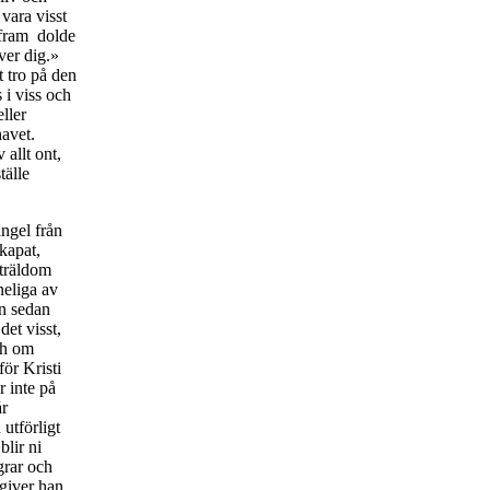
vara visst
 fram dolde
ver dig.»
t tro på den
 i viss och
eller
havet.
 allt ont,
tälle
ängel från
kapat,
 träldom
neliga av
en sedan
et visst,
ch om
för Kristi
r inte på
år
 utförligt
blir ni
grar och
 giver han