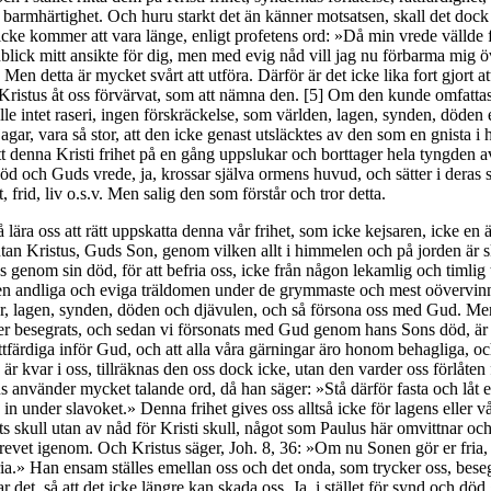
barmhärtighet. Och huru starkt det än känner motsatsen, skall det dock 
icke kommer att vara länge, enligt profetens ord: »Då min vrede vällde
nblick mitt ansikte för dig, men med evig nåd vill jag nu förbarma mig ö
. Men detta är mycket svårt att utföra. Därför är det icke lika fort gjort at
 Kristus åt oss förvärvat, som att nämna den. [5] Om den kunde omfattas
ulle intet raseri, ingen förskräckelse, som världen, lagen, synden, döden 
agar, vara så stor, att den icke genast utsläcktes av den som en gnista i 
tt denna Kristi frihet på en gång uppslukar och borttager hela tyngden av
död och Guds vrede, ja, krossar själva ormens huvud, och sätter i deras s
t, frid, liv o.s.v. Men salig den som förstår och tror detta.
 lära oss att rätt uppskatta denna vår frihet, som icke kejsaren, icke en 
an Kristus, Guds Son, genom vilken allt i himmelen och på jorden är s
ss genom sin död, för att befria oss, icke från någon lekamlig och timlig
en andliga och eviga träldomen under de grymmaste och mest oövervin
er, lagen, synden, döden och djävulen, och så försona oss med Gud. M
er besegrats, och sedan vi försonats med Gud genom hans Sons död, är d
rättfärdiga inför Gud, och att alla våra gärningar äro honom behagliga, o
r kvar i oss, tillräknas den oss dock icke, utan den varder oss förlåten 
us använder mycket talande ord, då han säger: »Stå därför fasta och låt e
 in under slavoket.» Denna frihet gives oss alltså icke för lagens eller v
ts skull utan av nåd för Kristi skull, något som Paulus här omvittnar och
brevet igenom. Och Kristus säger, Joh. 8, 36: »Om nu Sonen gör er fria, 
ria.» Han ensam ställes emellan oss och det onda, som trycker oss, bese
 det, så att det icke längre kan skada oss. Ja, i stället för synd och död