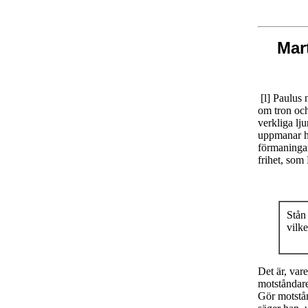
Mar
[l] Paulus 
om tron och
verkliga lj
uppmanar ha
förmaningar
frihet, som
Stån 
vilke
Det är, var
motståndare
Gör motstån