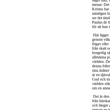
säger han, 
menar: Det 
Kristus har
nämligen häf
ser det tän
Paulus de fr
för att han
Här ligger t
genom vilke
frigav elle
från skatt 
borgerlig s
allmänna pål
världen. De
denna frihet
sina åsikter
är en djävu
Gud och män
världen sök
om en annan
Det är den 
från härska
och längre 
genom en teo