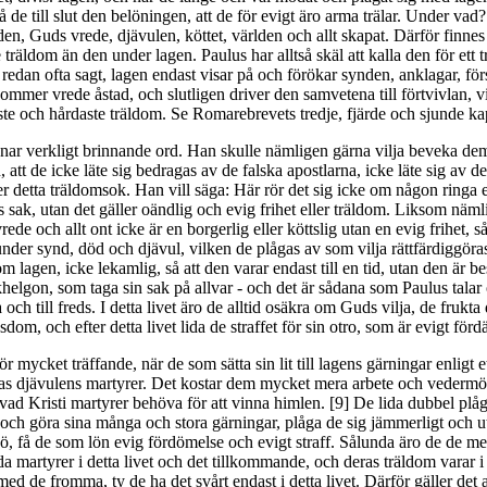
å de till slut den belöningen, att de för evigt äro arma trälar. Under va
en, Guds vrede, djävulen, köttet, världen och allt skapat. Därför finnes
 träldom än den under lagen. Paulus har alltså skäl att kalla den för ett 
 redan ofta sagt, lagen endast visar på och förökar synden, anklagar, för
ommer vrede åstad, och slutligen driver den samvetena till förtvivlan, vi
te och hårdaste träldom. Se Romarebrevets tredje, fjärde och sjunde kap
r verkligt brinnande ord. Han skulle nämligen gärna vilja beveka de
 att de icke läte sig bedragas av de falska apostlarna, icke läte sig av d
r detta träldomsok. Han vill säga: Här rör det sig icke om någon ringa e
s sak, utan det gäller oändlig och evig frihet eller träldom. Liksom näml
ede och allt ont icke är en borgerlig eller köttslig utan en evig frihet, så
nder synd, död och djävul, vilken de plågas av som vilja rättfärdiggöra
m lagen, icke lekamlig, så att den varar endast till en tid, utan den är b
helgon, som taga sin sak på allvar - och det är sådana som Paulus talar 
 och till freds. I detta livet äro de alltid osäkra om Guds vilja, de frukt
om, och efter detta livet lida de straffet för sin otro, som är evigt förd
r mycket träffande, när de som sätta sin lit till lagens gärningar enligt et
las djävulens martyrer. Det kostar dem mycket mera arbete och vedermö
 vad Kristi martyrer behöva för att vinna himlen. [9] De lida dubbel plå
 och göra sina många och stora gärningar, plåga de sig jämmerligt och ut
ö, få de som lön evig fördömelse och evigt straff. Sålunda äro de de me
 martyrer i detta livet och det tillkommande, och deras träldom varar i
med de fromma, ty de ha det svårt endast i detta livet. Därför gäller det at