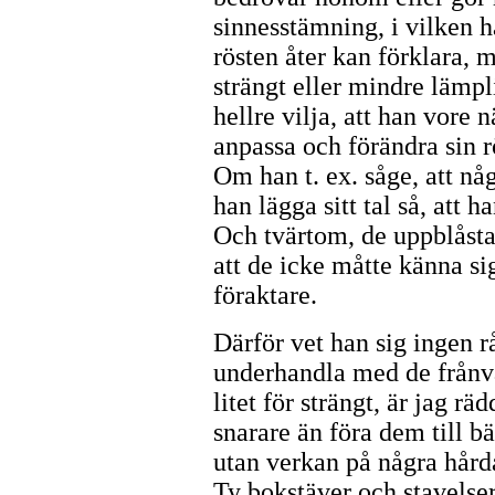
sinnesstämning, i vilken 
rösten åter kan förklara, m
strängt eller mindre lämpli
hellre vilja, att han vore 
anpassa och förändra sin r
Om han t. ex. såge, att nå
han lägga sitt tal så, att
Och tvärtom, de uppblåsta 
att de icke måtte känna si
föraktare.
Därför vet han sig ingen r
underhandla med de frånv
litet för strängt, är jag rä
snarare än föra dem till bä
utan verkan på några hård
Ty bokstäver och stavelse