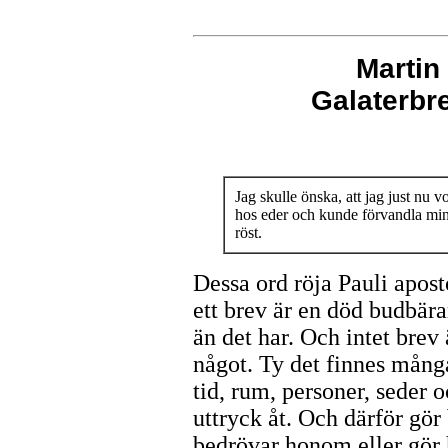
Martin
Galaterb
Jag skulle önska, att jag just nu v
hos eder och kunde förvandla mi
röst.
Dessa ord röja Pauli apost
ett brev är en död budbära
än det har. Och intet brev ä
något. Ty det finnes mån
tid, rum, personer, seder 
uttryck åt. Och därför gör 
bedrövar honom eller gör 