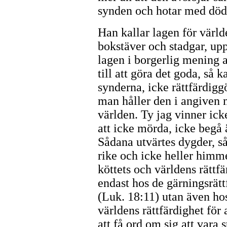
synden och hotar med död
Han kallar lagen för världe
bokstäver och stadgar, up
lagen i borgerlig mening a
till att göra det goda, så 
synderna, icke rättfärdigg
man håller den i angiven 
världen. Ty jag vinner ick
att icke mörda, icke begå ä
Sådana utvärtes dygder, så
rike och icke heller himme
köttets och världens rättf
endast hos de gärningsrätt
(Luk. 18:11) utan även ho
världens rättfärdighet för 
att få ord om sig att vara 