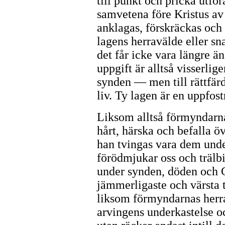
till punkt och pricka utför
samvetena före Kristus av 
anklagas, förskräckas och
lagens herravälde eller sna
det får icke vara längre ä
uppgift är alltså visserlig
synden — men till rättfärd
liv. Ty lagen är en uppfostr
Liksom alltså förmyndarn
hårt, härska och befalla 
han tvingas vara dem unde
förödmjukar oss och trälbin
under synden, döden och G
jämmerligaste och värsta
liksom förmyndarnas herr
arvingens underkastelse o