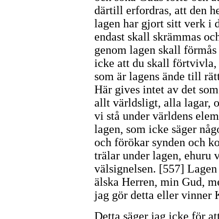
därtill erfordras, att den 
lagen har gjort sitt verk i 
endast skall skrämmas och 
genom lagen skall förmås i
icke att du skall förtvivla,
som är lagens ände till rät
Här gives intet av det som
allt världsligt, alla lagar
vi stå under världens eleme
lagen, som icke säger någ
och förökar synden och ko
trälar under lagen, ehuru
välsignelsen. [557] Lagen s
älska Herren, min Gud, m
jag gör detta eller vinner 
Detta säger jag icke för at