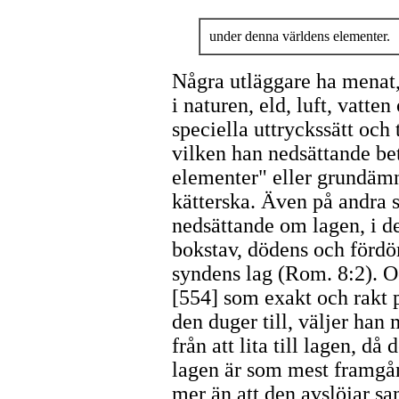
under denna världens elementer.
Några utläggare ha menat,
i naturen, eld, luft, vatte
speciella uttryckssätt och
vilken han nedsättande b
elementer" eller grundämn
kätterska. Även på andra s
nedsättande om lagen, i d
bokstav, dödens och fördö
syndens lag (Rom. 8:2). O
[554] som exakt och rakt p
den duger till, väljer han 
från att lita till lagen, då
lagen är som mest framgå
mer än att den avslöjar sa