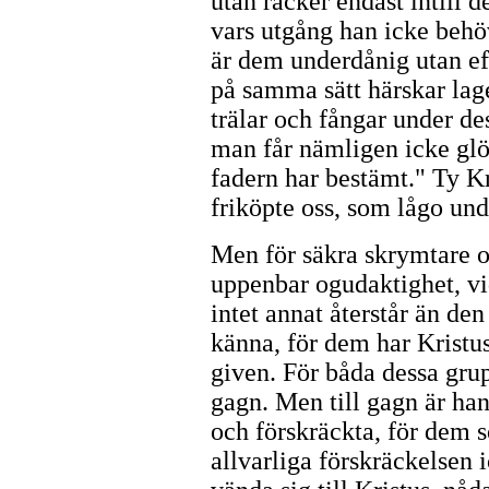
utan räcker endast intill d
vars utgång han icke behöv
är dem underdånig utan eft
på samma sätt härskar lage
trälar och fångar under de
man får nämligen icke glö
fadern har bestämt." Ty Kr
friköpte oss, som lågo und
Men för säkra skrymtare o
uppenbar ogudaktighet, vid
intet annat återstår än de
känna, för dem har Kristu
given. För båda dessa grup
gagn. Men till gagn är han 
och förskräckta, för dem 
allvarliga förskräckelsen i