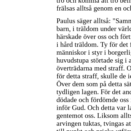
tro och komma att tro befr
frälsas alltså genom en o
Paulus säger alltså: "Samm
barn, i träldom under värl
härskade över oss och fört
i hård träldom. Ty för det 
människor i styr i borgerl
huvudstupa störtade sig i 
överträdarna med straff. 
för detta straff, skulle d
Över dem som på detta sätt
tydligen lagen. För det an
dödade och fördömde oss i
inför Gud. Och detta var 
gentemot oss. Liksom allt
arvingen tuktas, tvingas a