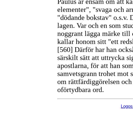
Paulus är ensam om att ka
elementer", "svaga och ar
"dödande bokstav" o.s.v. 
lagen. Var och en som stud
noggrant lägga märke till d
kallar honom sitt "ett red
[560] Därför har han ocks
särskilt sätt att uttrycka 
apostlarna, för att han so
samvetsgrann trohet mot si
om rättfärdiggörelsen och 
oförtydbara ord.
Logo