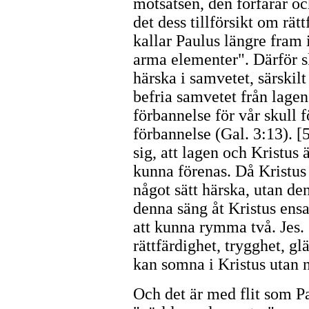
motsatsen, den förfärar o
det dess tillförsikt om rätt
kallar Paulus längre fram 
arma elementer". Därför sk
härska i samvetet, särskilt
befria samvetet från lagen
förbannelse för vår skull f
förbannelse (Gal. 3:13). [
sig, att lagen och Kristus
kunna förenas. Då Kristus 
något sätt härska, utan de
denna säng åt Kristus ens
att kunna rymma två. Jes.
rättfärdighet, trygghet, glä
kan somna i Kristus utan 
Och det är med flit som P