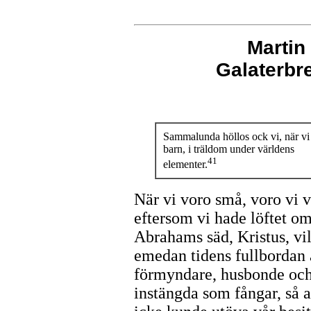
Martin
Galaterb
Sammalunda höllos ock vi, när vi
barn, i träldom under världens
41
elementer.
När vi voro små, voro vi v
eftersom vi hade löftet om
Abrahams säd, Kristus, vil
emedan tidens fullbordan 
förmyndare, husbonde och
instängda som fångar, så 