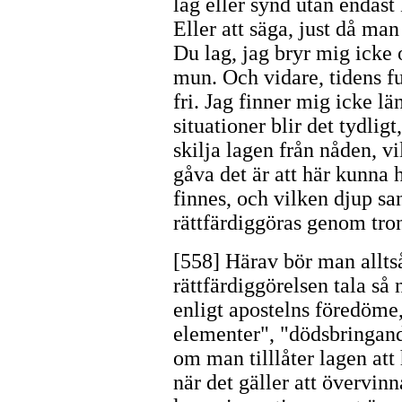
lag eller synd utan endast 
Eller att säga, just då ma
Du lag, jag bryr mig icke o
mun. Och vidare, tidens fu
fri. Jag finner mig icke lä
situationer blir det tydligt
skilja lagen från nåden, 
gåva det är att här kunna
finnes, och vilken djup san
rättfärdiggöras genom tron
[558] Härav bör man alltså 
rättfärdiggörelsen tala så
enligt apostelns föredöme,
elementer", "dödsbringande
om man tilllåter lagen att 
när det gäller att övervin