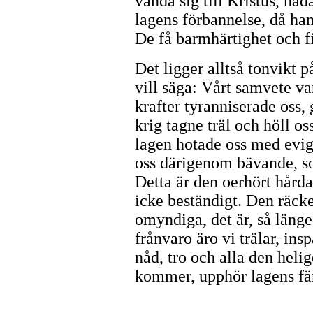
vända sig till Kristus, nå
lagens förbannelse, då han
De få barmhärtighet och f
Det ligger alltså tonvikt p
vill säga: Vårt samvete va
krafter tyranniserade oss, 
krig tagne träl och höll os
lagen hotade oss med evi
oss därigenom bävande, so
Detta är den oerhört hård
icke beständigt. Den räcke
omyndiga, det är, så länge
frånvaro äro vi trälar, in
nåd, tro och alla den hel
kommer, upphör lagens fä