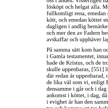
oss i anden. Visserligen h
lösköpt och helgat alla. 
fullkomligt rena, emedan s
kött, och emedan köttet s
dagligen i andlig bemärke
och mer den av Fadern be
avskaffar och upphäver la
På samma sätt kom han ock
i Gamla testamentet, inna
hade de Kristus, och de t
skulle uppenbaras, [551] 
där redan är uppenbarad, 
de lika väl som vi, enligt 
densamme i går och i dag o
ankomst i köttet, i dag, d
i evighet är han den samme