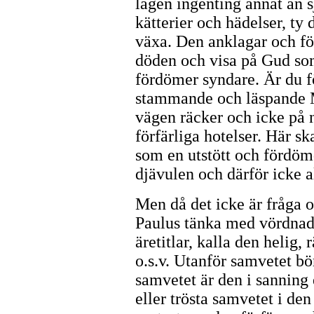
lagen ingenting annat än sj
kätterier och hädelser, t
växa. Den anklagar och f
döden och visa på Gud so
fördömer syndare. Är du fö
stammande och läspande M
vägen räcker och icke på n
förfärliga hotelser. Här sk
som en utstött och fördöm
djävulen och därför icke all
Men då det icke är fråga 
Paulus tänka med vördnad
äretitlar, kalla den helig,
o.s.v. Utanför samvetet bö
samvetet är den i sanning 
eller trösta samvetet i den