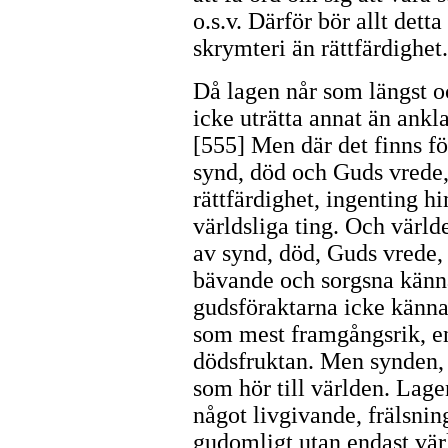
o.s.v. Därför bör allt dett
skrymteri än rättfärdighet.
Då lagen når som längst o
icke uträtta annat än ankl
[555] Men där det finns 
synd, död och Guds vrede,
rättfärdighet, ingenting h
världsliga ting. Och världe
av synd, död, Guds vrede, 
bävande och sorgsna känn
gudsföraktarna icke känna
som mest framgångsrik, e
dödsfruktan. Men synden, 
som hör till världen. Lag
något livgivande, frälsni
gudomligt utan endast värl