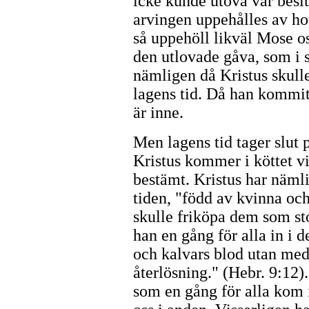
icke kunde utöva vår besit
arvingen uppehålles av h
så uppehöll likväl Mose 
den utlovade gåva, som i 
nämligen då Kristus skul
lagens tid. Då han kommit,
är inne.
Men lagens tid tager slut p
Kristus kommer i köttet v
bestämt. Kristus har näml
tiden, "född av kvinna och
skulle friköpa dem som sto
han en gång för alla in i d
och kalvars blod utan med 
återlösning." (Hebr. 9:12
som en gång för alla kom i