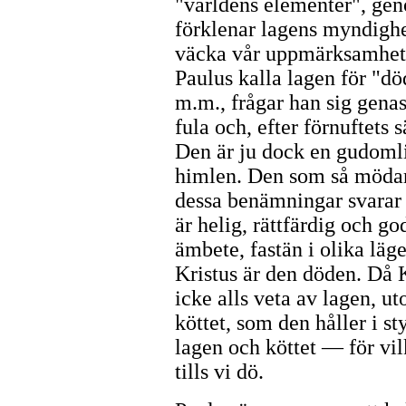
"världens elementer", gen
förklenar lagens myndighet
väcka vår uppmärksamhet.
Paulus kalla lagen för "d
m.m., frågar han sig genas
fula och, efter förnuftets 
Den är ju dock en gudomli
himlen. Den som så mödar 
dessa benämningar svarar 
är helig, rättfärdig och g
ämbete, fastän i olika läge
Kristus är den döden. Då 
icke alls veta av lagen, u
köttet, som den håller i 
lagen och köttet — för vil
tills vi dö.