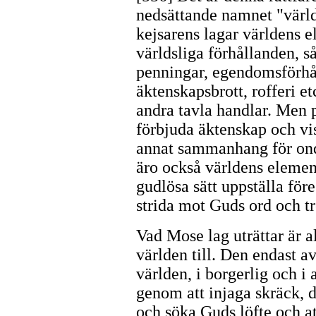
nedsättande namnet "värl
kejsarens lagar världens e
världsliga förhållanden, så
penningar, egendomsförhå
äktenskapsbrott, rofferi e
andra tavla handlar. Men 
förbjuda äktenskap och vi
annat sammanhang för onda
äro också världens element
gudlösa sätt uppställa för
strida mot Guds ord och tr
Vad Mose lag uträttar är a
världen till. Den endast av
världen, i borgerlig och i
genom att injaga skräck, dr
och söka Guds löfte och at