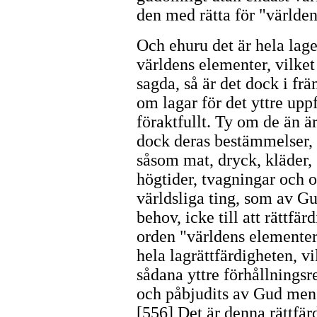
den med rätta för "världe
Och ehuru det är hela la
världens elementer, vilket
sagda, så är det dock i f
om lagar för det yttre upp
föraktfullt. Ty om de än är
dock deras bestämmelser, s
såsom mat, dryck, kläder, 
högtider, tvagningar och of
världsliga ting, som av Gu
behov, icke till att rättfä
orden "världens elementer
hela lagrättfärdigheten, vi
sådana yttre förhållningsre
och påbjudits av Gud men en
[556] Det är denna rättfär