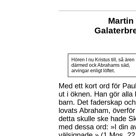
Martin
Galaterb
Hören I nu Kristus till, så ären 
därmed ock Abrahams säd,
arvingar enligt löftet.
Med ett kort ord för Pau
ut i öknen. Han gör alla
barn. Det faderskap och
lovats Abraham, överför
detta skulle ske hade Skr
med dessa ord: »I din av
välsignade.» (1 Mos. 22,