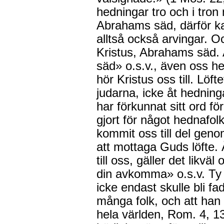
hedningar tro och i tron
Abrahams säd, därför ka
alltså också arvingar. Oc
Kristus, Abrahams säd. Al
säd» o.s.v., även oss hed
hör Kristus oss till. Löf
judarna, icke åt hedning
har förkunnat sitt ord fö
gjort för något hednafol
kommit oss till del geno
att mottaga Guds löfte. Ä
till oss, gäller det likväl
din avkomma» o.s.v. Ty l
icke endast skulle bli fade
många folk, och att han s
hela världen, Rom. 4, 13