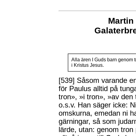
Martin
Galaterb
Alla ären I Guds barn genom t
i Kristus Jesus.
[539]
Såsom varande en 
för Paulus alltid på tu
tron», »i tron», »av den
o.s.v. Han säger icke: 
omskurna, emedan ni hav
gärningar, så som judar
lärde, utan: genom tron