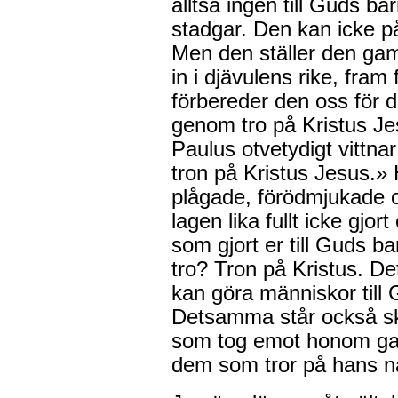
alltså ingen till Guds b
stadgar. Den kan icke pån
Men den ställer den gam
in i djävulens rike, fra
förbereder den oss för 
genom tro på Kristus J
Paulus otvetydigt vittna
tron på Kristus Jesus.» H
plågade, förödmjukade 
lagen lika fullt icke gjort
som gjort er till Guds ba
tro? Tron på Kristus. De
kan göra människor till 
Detsamma står också skr
som tog emot honom gav 
dem som tror på hans 