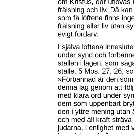
om Kristus, där utlovas r
frälsning och liv. Då kan
som få löftena finns inge
frälsning eller liv utan 
evigt fördärv.
I själva löftena inneslut
under synd och förbannel
ställen i lagen, som säga
ställe, 5 Mos. 27, 26, s
»Förbannad är den som in
denna lag genom att följ
med klara ord under syn
dem som uppenbart bryta
den i yttre mening utan
och med all kraft sträva
judarna, i enlighet med 