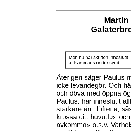
Martin
Galaterb
Men nu har skriften inneslutit
alltsammans under synd.
Återigen säger Paulus me
icke levandegör. Och hä
och döva med öppna ögo
Paulus, har inneslutit a
starkare än i löftena, s
krossa ditt huvud.», och
avkomma» o.s.v. Varhelst 