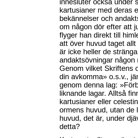
innesluter också under 
kartusianer med deras e
bekännelser och andakt
om någon dör efter att j
flyger han direkt till hi
att över huvud taget allt
är icke heller de stränga
andaktsövningar någon rä
Genom vilket Skriftens o
din avkomma» o.s.v., jäm
genom denna lag: »Förb
liknande lagar. Alltså fi
kartusianer eller celes
ormens huvud, utan de 
huvud, det är, under dj
detta?