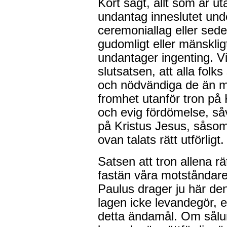
Kort sagt, allt som är ut
undantag inneslutet und
ceremoniallag eller sede
gudomligt eller mänsklig
undantager ingenting. V
slutsatsen, att alla folk
och nödvändiga de än må
fromhet utanför tron på 
och evig fördömelse, såvi
på Kristus Jesus, såsom
ovan talats rätt utförligt.
Satsen att tron allena rä
fastän våra motståndare 
Paulus drager ju här den
lagen icke levandegör, 
detta ändamål. Om sålun