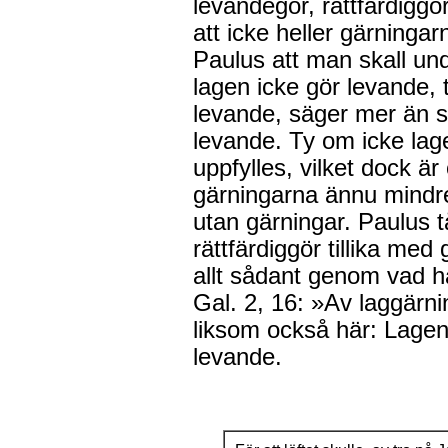
levandegör, rättfärdiggö
att icke heller gärningar
Paulus att man skall und
lagen icke gör levande, 
levande, säger mer än s
levande. Ty om icke lag
uppfylles, vilket dock är
gärningarna ännu mindre.
utan gärningar. Paulus tå
rättfärdiggör tillika med
allt sådant genom vad 
Gal. 2, 16: »Av laggärning
liksom också här: Lagen ä
levande.