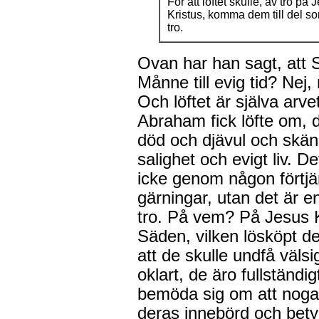
För att löftet skulle, av tro på 
Kristus, komma dem till del s
tro.
Ovan har han sagt, att Sk
Månne till evig tid? Nej, 
Och löftet är själva arve
Abraham fick löfte om, de
död och djävul och skän
salighet och evigt liv. D
icke genom någon förtjän
gärningar, utan det är 
tro. På vem? På Jesus K
Säden, vilken lösköpt de
att de skulle undfå välsi
oklart, de äro fullständ
bemöda sig om att noga
deras innebörd och betyd