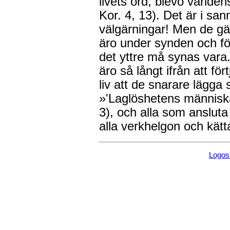
livets ord, blevo värld
Kor. 4, 13). Det är i san
välgärningar! Men de gä
äro under synden och för
det yttre må synas var
äro så långt ifrån att för
liv att de snarare lägga 
»'Laglöshetens människa
3), och alla som ansluta
alla verkhelgon och kätta
Logo