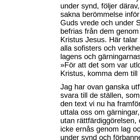
under synd, följer därav,
sakna berömmelse inför 
Guds vrede och under S
befrias från dem genom
Kristus Jesus. Här talar 
alla sofisters och verk
lagens och gärningarnas 
»För att det som var utl
Kristus, komma dem till 
Jag har ovan ganska utfö
svara till de ställen, so
den text vi nu ha framför
uttala oss om gärningar,
utan rättfärdiggörelsen,
icke ernås genom lag och
under synd och förbann