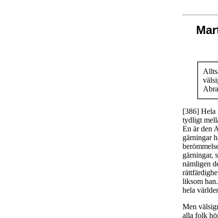
Mar
Allts
väls
Abr
[386] Hela 
tydligt mel
En är den 
gärningar h
berömmelse
gärningar, 
nämligen de
rättfärdighe
liksom han.
hela världen
Men välsigne
alla folk hö