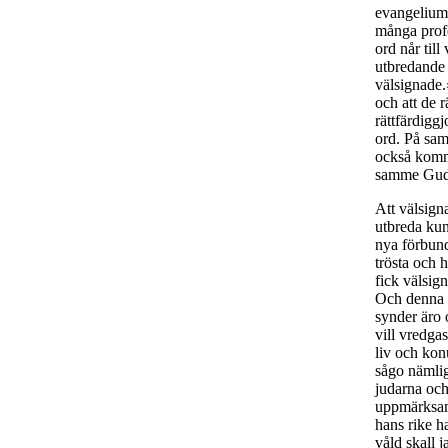
evangelium 
många profe
ord når til
utbredande ö
välsignade.»
och att de 
rättfärdiggj
ord. På sam
också kommi
samme Guds 
Att välsigna
utbreda kun
nya förbund
trösta och
fick välsign
Och denna v
synder äro 
vill vredgas
liv och kon
sågo nämlig
judarna och
uppmärksamh
hans rike h
våld skall 