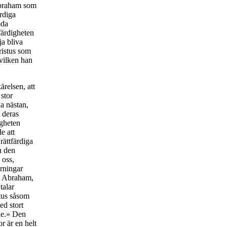
 Abraham som
rdiga
oda
färdigheten
ja bliva
ristus som
vilken han
relsen, att
 stor
ka nästan,
a deras
igheten
e att
rättfärdiga
n den
 oss,
rningar
e Abraham,
talar
tus såsom
d stort
de.» Den
r är en helt