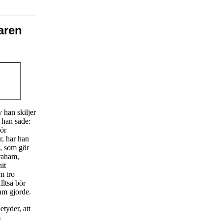
aren
 han skiljer
 han sade:
ör
r, har han
, som gör
raham,
it
m tro
lltså bör
ham gjorde.
etyder, att
m