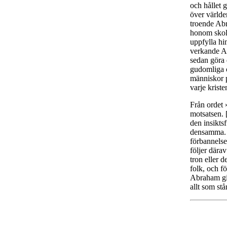
och hållet 
över världe
troende Abr
honom skol
uppfylla hi
verkande Ab
sedan göra 
gudomliga o
människor p
varje krist
Från ordet 
motsatsen. 
den insikts
densamma. S
förbannelse.
följer dära
tron eller 
folk, och fö
Abraham giv
allt som stå