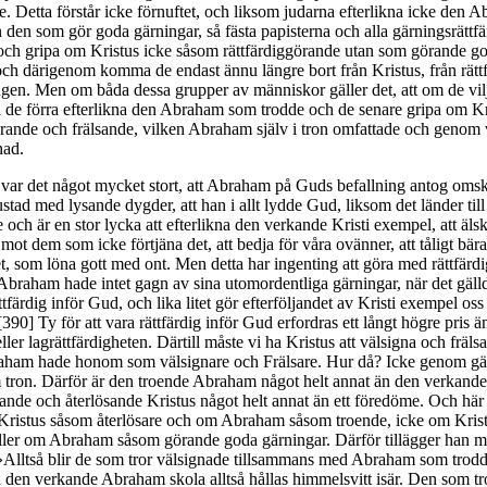
e. Detta förstår icke förnuftet, och liksom judarna efterlikna icke den
n den som gör goda gärningar, så fästa papisterna och alla gärningsrättfä
och gripa om Kristus icke såsom rättfärdiggörande utan som görande g
och därigenom komma de endast ännu längre bort från Kristus, från rätt
ngen. Men om båda dessa grupper av människor gäller det, att om de vil
ra de förra efterlikna den Abraham som trodde och de senare gripa om K
örande och frälsande, vilken Abraham själv i tron omfattade och genom 
nad.
 var det något mycket stort, att Abraham på Guds befallning antog omskä
stad med lysande dygder, att han i allt lydde Gud, liksom det länder till
och är en stor lycka att efterlikna den verkande Kristi exempel, att äls
 mot dem som icke förtjäna det, att bedja för våra ovänner, att tåligt bär
, som löna gott med ont. Men detta har ingenting att göra med rättfärd
Abraham hade intet gagn av sina utomordentliga gärningar, när det gälld
ttfärdig inför Gud, och lika litet gör efterföljandet av Kristi exempel oss 
390] Ty för att vara rättfärdig inför Gud erfordras ett långt högre pris ä
ler lagrättfärdigheten. Därtill måste vi ha Kristus att välsigna och frälsa
aham hade honom som välsignare och Frälsare. Hur då? Icke genom gä
 tron. Därför är den troende Abraham något helt annat än den verkand
ande och återlösande Kristus något helt annat än ett föredöme. Och här 
Kristus såsom återlösare och om Abraham såsom troende, icke om Kris
ler om Abraham såsom görande goda gärningar. Därför tillägger han me
 »Alltså blir de som tror välsignade tillsammans med Abraham som trod
 den verkande Abraham skola alltså hållas himmelsvitt isär. Den som tro