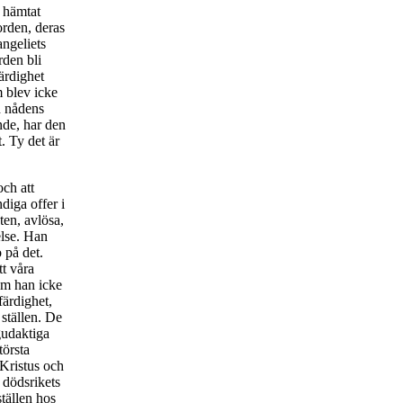
a hämtat
orden, deras
angeliets
rden bli
färdighet
m blev icke
ch nådens
nde, har den
. Ty det är
och att
diga offer i
ten, avlösa,
lse. Han
 på det.
tt våra
som han icke
färdighet,
ställen. De
gudaktiga
törsta
 Kristus och
 dödsrikets
tällen hos