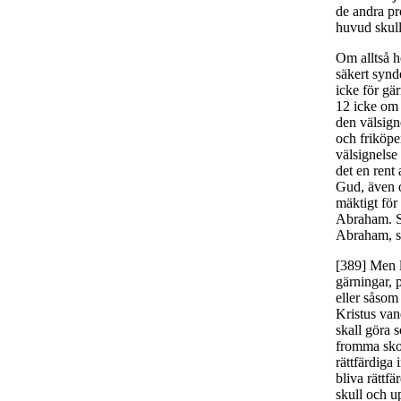
de andra pro
huvud skull
Om alltså h
säkert synd
icke för gär
12 icke om 
den välsign
och friköpe
välsignelse
det en rent
Gud, även o
mäktigt för
Abraham. Så
Abraham, so
[389] Men 
gärningar, 
eller såsom
Kristus vand
skall göra 
fromma skol
rättfärdiga 
bliva rättf
skull och u