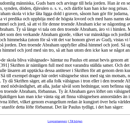
gudomlig människa, Guds barn och arvinge till hela jorden. Han är en s
n, synden, döden, djävulen o. s. v., och därför kan han icke nog prisas
aham skola vi icke låta ligga dold i graven, såsom han gör för judarna,
a vi predika och upphöja med de högsta lovord och med hans namn sko
mmel och jord, så att vi för denne troende Abraham icke se någonting a
raham. Ty så länge vi tala om den troende Abraham, äro vi i himlen. 
det som den verkande Abraham gjorde, vilket var mänskliga och jordisk
ch himmelska (utom för så vitt det var honom givet av Gud), vistas vi
å jorden. Den troende Abraham uppfyller alltså himmel och jord. Så up
en himmel och jord med sin tro, så att han utom den icke kan se något an
»de skola bliva välsignade» hämtar nu Paulus ett annat bevis genom att h
[391] Skriften är nämligen full med mot varandra ställda satser. Och de
fulle läsaren att upptäcka dessa antiteser i Skriften för att genom dem k
å till exempel drager här ordet välsignelse strax med sig sin motsats, 
 Ty då Skriften säger, att alla folk välsignas i tron eller i den troende 
v med nödvändighet, att alla, judar såväl som hedningar, som befinna sig
den troende Abraham, förbannas. Ty åt Abraham gavs löftet om välsignels
ljaktligen kan man icke vänta sig att finna välsignelsen annorstädes än i
na löftet, vilket genom evangelium redan är kungjort över hela världen
r utanför detta löfte förbannat. Det lär Paulus tydligt, i det han säger:
Logosmappen
|
Till början