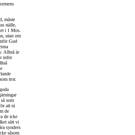
t ormens
d, måste
s ställe,
let i 1 Mos.
an, utan om
 inför Gud
denna
. Alltså är
r inför
ltså
de
vlande
som tror.
 goda
gärningar
a så som
ör att ni
om de
va de icke
ket sätt vi
åra synders
 icke såsom