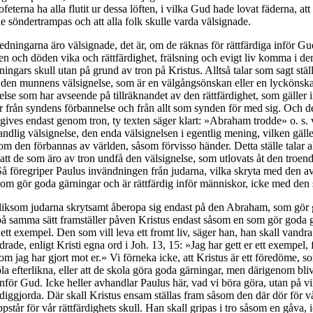
feterna ha alla flutit ur dessa löften, i vilka Gud hade lovat fäderna, at
e söndertrampas och att alla folk skulle varda välsignade.
edningarna äro välsignade, det är, om de räknas för rättfärdiga inför Gu
en och döden vika och rättfärdighet, frälsning och evigt liv komma i dera
ningars skull utan på grund av tron på Kristus. Alltså talar som sagt stäl
den munnens välsignelse, som är en välgångsönskan eller en lyckönsk
else som har avseende på tillräknandet av den rättfärdighet, som gäller
r från syndens förbannelse och från allt som synden för med sig. Och 
 gives endast genom tron, ty texten säger klart: »Abraham trodde» o. s. v
 andlig välsignelse, den enda välsignelsen i egentlig mening, vilken gälle
m den förbannas av världen, såsom förvisso händer. Detta ställe talar al
 att de som äro av tron undfå den välsignelse, som utlovats åt den troen
 föregriper Paulus invändningen från judarna, vilka skryta med den a
m gör goda gärningar och är rättfärdig inför människor, icke med den 
liksom judarna skrytsamt åberopa sig endast på den Abraham, som gör
på samma sätt framställer påven Kristus endast såsom en som gör goda 
 ett exempel. Den som vill leva ett fromt liv, säger han, han skall vandr
rade, enligt Kristi egna ord i Joh. 13, 15: »Jag har gett er ett exempel, f
som jag har gjort mot er.» Vi förneka icke, att Kristus är ett föredöme, s
a efterlikna, eller att de skola göra goda gärningar, men därigenom bli
inför Gud. Icke heller avhandlar Paulus här, vad vi böra göra, utan på vil
ärdiggjorda. Där skall Kristus ensam ställas fram såsom den där dör för v
ppstår för vår rättfärdighets skull. Han skall gripas i tro såsom en gåva,