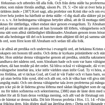
förkunnas och utbredes till alla folk. Och från detta ställe ha profetern
tior, som måste förstås andligt, såsom Ps. 19, 5: »De når ut över hela j
l världens ände.» [387] Kort sagt, alla profetior om Kristi rike och om ev
ver hela jorden ha härflutit ur detta ställe: »I dig skall alla släkter på jo
 o. s. v. Att hedningarna välsignas betyder alltså, att de få mottaga rätt
räknas för rättfärdiga, vilket endast sker genom evangelium. Ty Abraha
ord på annat sätt än genom att han lyssnade till löftets, välsignelsens o
ma sätt som alltså rättfärdighet tillräknades Abraham genom trons höra
t alla hedningar till del och kommer dem alltjämt till del på samma sätt
ord, som först kom till Abraham och sedan till alla folk.
 är alltså att predika och undervisa i evangelii ord, att bekänna Kristus 
skapen om honom till andra. Och detta är kyrkans prästämbete och stän
et. Hon utdelar denna välsignelse genom att predika, utskifta sakramen
 handhava det nådens ord, som Abraham hade och som var hans välsigne
elsen, då han trodde på det ordet. Så bliva också vi välsignade, då vi tro
älsignelse innebär ära, icke inför världen utan inför Gud. Ty vi höra, a
oss förlåtna, att vi täckas Gud, att Gud är vår Fader och vi hans barn, 
 på utan befria från synd, död och allt ont, och åt vilka han vill giva rätt
ungslig makt. Och om denna välsignelse tala även profeterna på många 
en icke på de åt fäderna givna löftena med sådan likgiltighet som de o
 nu för tiden sofisterna och sekteristerna, [388] utan de läste dem med s
et för att få fram deras verkliga mening, och allt vad de förutsagt om
a de hämtat ur denna källa. Dit hör Hoseas profetia i Hos. 13, 14: »Från
jag friköpa dem, från döden skall jag återlösa dem.» Detta och liknande s