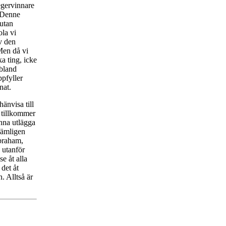
egervinnare
. Denne
 utan
la vi
v den
Men då vi
a ting, icke
 bland
pfyller
nat.
änvisa till
t tillkommer
unna utlägga
nämligen
Abraham,
 utanför
e åt alla
 det åt
. Alltså är