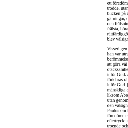
ett föredöm
trodde, uta
blicken på 
gärningar, 
och frälsni
frälsta, bö
rättfärdigg
blev välsig
Visserligen
han var utru
berömmelse 
att göra väl
otacksamhet
inför Gud. 
förklaras rä
inför Gud. [
mänskliga el
liksom Abr
utan genom
den välsign
Paulus om 
föredöme el
eftertryck:
troende och