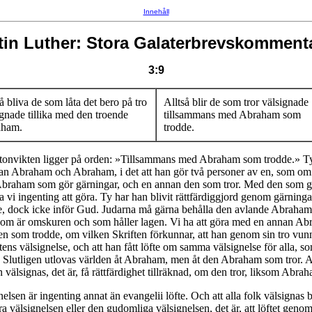
Innehåll
tin Luther: Stora Galaterbrevskomment
3:9
å bliva de som låta det bero på tro
Alltså blir de som tror välsignade
ignade tillika med den troende
tillsammans med Abraham som
aham.
trodde.
tonvikten ligger på orden: »Tillsammans med Abraham som trodde.» Ty
lan Abraham och Abraham, i det att han gör två personer av en, som om
Abraham som gör gärningar, och en annan den som tror. Med den som g
a vi ingenting att göra. Ty har han blivit rättfärdiggjord genom gärninga
, dock icke inför Gud. Judarna må gärna behålla den avlande Abraham
som är omskuren och som håller lagen. Vi ha att göra med en annan Ab
n som trodde, om vilken Skriften förkunnar, att han genom sin tro vunn
tens välsignelse, och att han fått löfte om samma välsignelse för alla, so
 Slutligen utlovas världen åt Abraham, men åt den Abraham som tror. A
 välsignas, det är, få rättfärdighet tillräknad, om den tror, liksom Abra
lsen är ingenting annat än evangelii löfte. Och att alla folk välsignas b
ra välsignelsen eller den gudomliga välsignelsen, det är, att löftet geno