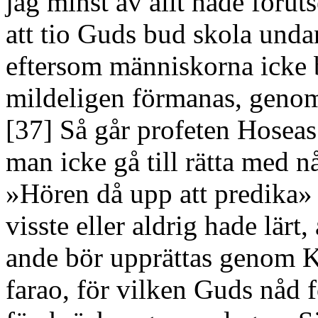
jag minst av allt hade föruts
att tio Guds bud skola unda
eftersom människorna icke
mildeligen förmanas, genom 
[37] Så går profeten Hoseas
man icke gå till rätta med n
»Hören då upp att predika»
visste eller aldrig hade lärt
ande bör upprättas genom K
farao, för vilken Guds nåd 