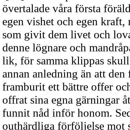
övertalade våra första föräl
egen vishet och egen kraft,
som givit dem livet och lov
denne lögnare och mandråpar
lik, för samma klippas skull
annan anledning än att den
framburit ett bättre offer oc
offrat sina egna gärningar å
funnit nåd inför honom. Sed
outhärdliga förföljelse mo