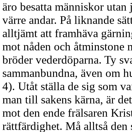
äro besatta människor utan j
värre andar. På liknande sät
alltjämt att framhäva gärni
mot nåden och åtminstone me
bröder vederdöparna. Ty sva
sammanbundna, även om huv
4). Utåt ställa de sig som v
man till sakens kärna, är d
mot den ende frälsaren Kris
rättfärdighet. Må alltså den 