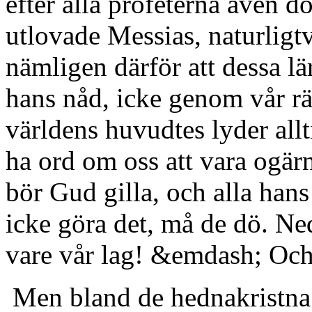
efter alla profeterna även 
utlovade Messias, naturligt
nämligen därför att dessa l
hans nåd, icke genom vår rä
världens huvudtes lyder allt
ha ord om oss att vara ogär
bör Gud gilla, och alla han
icke göra det, må de dö. Ne
vare vår lag! &emdash; Och s
Men bland de hednakristna 