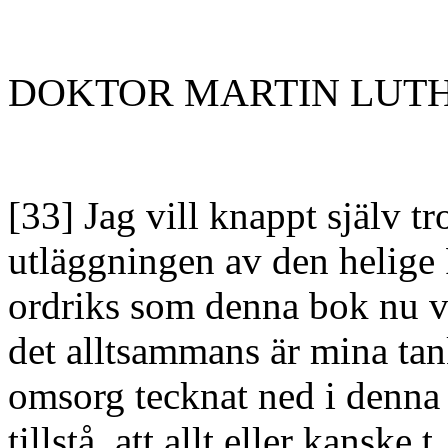
DOKTOR MARTIN LUTH
[33] Jag vill knappt själv tr
utläggningen av den helige P
ordriks som denna bok nu vi
det alltsammans är mina ta
omsorg tecknat ned i denna 
tillstå, att allt eller kanske