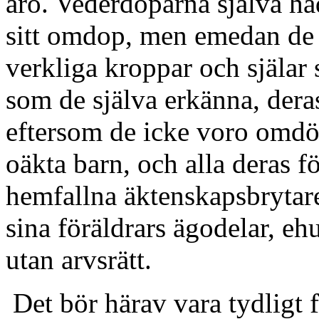
äro. Vederdöparna själva ha
sitt omdop, men emedan de 
verkliga kroppar och själar 
som de själva erkänna, deras
eftersom de icke voro omdöp
oäkta barn, och alla deras f
hemfallna äktenskapsbrytar
sina föräldrars ägodelar, eh
utan arvsrätt.
Det bör härav vara tydligt f