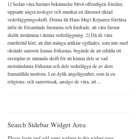
1] Sedan våra furstars bekännelse blivit offentligen föreläst,
uppsatte några teologer och munkar en däremot riktad
vederläggningsskrift. Denna lät Hans Maj:t Kejsaren föreläsa
inför de församlade furstarna och fordrade, att våra furstar
skulle instämma i denna vederläggning. 2] Då de våra
emellertid hört, att däri många artiklar ogillades, som inte med
okränkt samvete kunna förkastas, begärde de att erhålla ett
exemplar av nämnda skrift för att kunna dels se vad
motståndarna förkastat och dels vederlägga de av dem
framställda motiven. I en dylik angelägenhet, som är en
religions- och samvetssak, ansågo de våra, att ...
Search Sidebar Widget Area
Please login and add some widgets to this widget area.