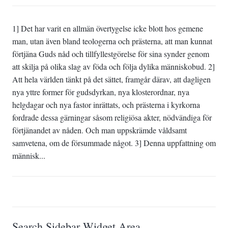
1] Det har varit en allmän övertygelse icke blott hos gemene
man, utan även bland teologerna och prästerna, att man kunnat
förtjäna Guds nåd och tillfyllestgörelse för sina synder genom
att skilja på olika slag av föda och följa dylika människobud. 2]
Att hela världen tänkt på det sättet, framgår därav, att dagligen
nya yttre former för gudsdyrkan, nya klosterordnar, nya
helgdagar och nya fastor inrättats, och prästerna i kyrkorna
fordrade dessa gärningar såsom religiösa akter, nödvändiga för
förtjänandet av nåden. Och man uppskrämde våldsamt
samvetena, om de försummade något. 3] Denna uppfattning om
människ...
Search Sidebar Widget Area