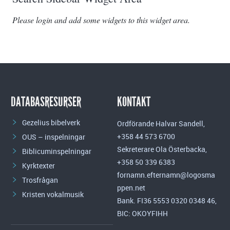
Please login and add some widgets to this widget area.
DATABASRESURSER
KONTAKT
Gezelius bibelverk
Ordförande Halvar Sandell,
+358 44 573 6700
OUS – inspelningar
Sekreterare Ola Österbacka,
Biblicuminspelningar
+358 50 339 6383
Kyrktexter
fornamn.efternamn@logosma
Trosfrågan
ppen.net
Kristen vokalmusik
Bank. FI36 5553 0320 0348 46,
BIC: OKOYFIHH