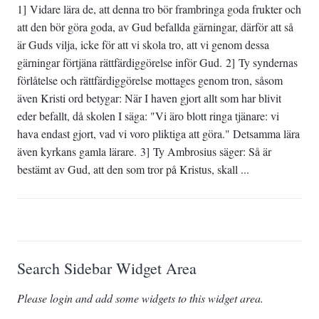
1] Vidare lära de, att denna tro bör frambringa goda frukter och
att den bör göra goda, av Gud befallda gärningar, därför att så
är Guds vilja, icke för att vi skola tro, att vi genom dessa
gärningar förtjäna rättfärdiggörelse inför Gud. 2] Ty syndernas
förlåtelse och rättfärdiggörelse mottages genom tron, såsom
även Kristi ord betygar: När I haven gjort allt som har blivit
eder befallt, då skolen I säga: "Vi äro blott ringa tjänare: vi
hava endast gjort, vad vi voro pliktiga att göra." Detsamma lära
även kyrkans gamla lärare. 3] Ty Ambrosius säger: Så är
bestämt av Gud, att den som tror på Kristus, skall ...
Search Sidebar Widget Area
Please login and add some widgets to this widget area.