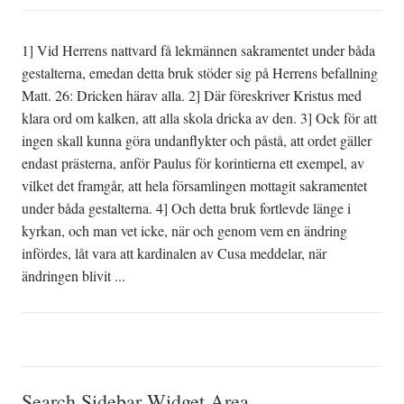
1] Vid Herrens nattvard få lekmännen sakramentet under båda
gestalterna, emedan detta bruk stöder sig på Herrens befallning
Matt. 26: Dricken härav alla. 2] Där föreskriver Kristus med
klara ord om kalken, att alla skola dricka av den. 3] Ock för att
ingen skall kunna göra undanflykter och påstå, att ordet gäller
endast prästerna, anför Paulus för korintierna ett exempel, av
vilket det framgår, att hela församlingen mottagit sakramentet
under båda gestalterna. 4] Och detta bruk fortlevde länge i
kyrkan, och man vet icke, när och genom vem en ändring
infördes, låt vara att kardinalen av Cusa meddelar, när
ändringen blivit ...
Search Sidebar Widget Area