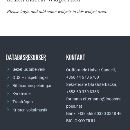
Please login and add some widgets to this widget area.
DATABASRESURSER
KONTAKT
Gezelius bibelverk
Ordförande Halvar Sandell,
+358 44 573 6700
OUS – inspelningar
Sekreterare Ola Österbacka,
Biblicuminspelningar
+358 50 339 6383
Kyrktexter
fornamn.efternamn@logosma
Trosfrågan
ppen.net
Kristen vokalmusik
Bank. FI36 5553 0320 0348 46,
BIC: OKOYFIHH